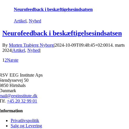
Neurofeedback i beskæftigelsesindsatsen
Artikel
,
Nyhed
Neurofeedback i beskæftigelsesindsatsen
By
Morten Trabjerg Nyborg
|
2024-10-09T09:48:45+02:00
14. marts
2024
|
Artikel
,
Nyhed
|
1
2
Næste
RSV EEG Institute Aps
Stendyssevej 50
9850 Hirtshals
Danmark
mail@eeginstitute.dk
Tlf.
+45 20 32 99 01
Information
Privatlivspolitik
Salg og Levering