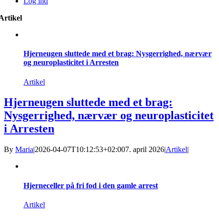
Log ind
Artikel
Hjerneugen sluttede med et brag: Nysgerrighed, nærvær
og neuroplasticitet i Arresten
Artikel
Hjerneugen sluttede med et brag:
Nysgerrighed, nærvær og neuroplasticitet
i Arresten
By
Maria
|
2026-04-07T10:12:53+02:00
7. april 2026
|
Artikel
|
Hjerneceller på fri fod i den gamle arrest
Artikel