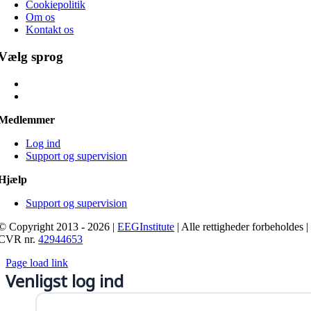
Cookiepolitik
Om os
Kontakt os
Vælg sprog
Medlemmer
Log ind
Support og supervision
Hjælp
Support og supervision
© Copyright 2013 - 2026 |
EEGInstitute
| Alle rettigheder forbeholdes |
CVR nr.
42944653
Page load link
Venligst log ind