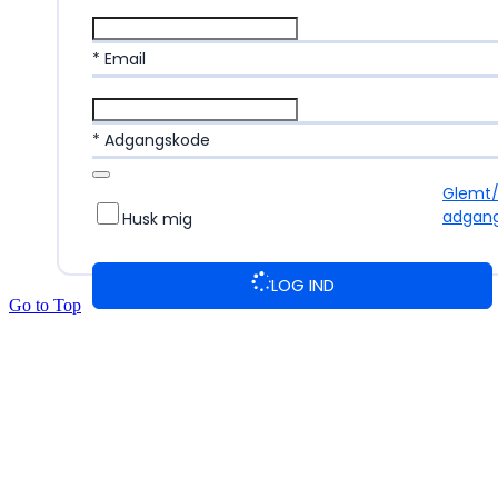
* Email
* Adgangskode
Glemt
adgan
Husk mig
LOG IND
Go to Top