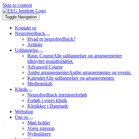
Skip to content
Toggle Navigation
Kontakt os
Neurofeedback
Hvad er neurofeedback?
Artikler
Uddannelse
Basic Course
Alle uddannelser og arrangementer
tilknyttet grundforløbet.
Advanced Course
Andre arrangementer
Andre arrangementer og events.
Kalender
Alle uddannelser og arrangementer.
Medlemskab
Klinik
Neurofeedback træningsforløb
Forløb i vores klinik
Klinikker i Danmark
Webshop
Om os
Mød holdet
Vores mission
Nyhedsbrev