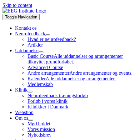
Skip to content
Toggle Navigation
Kontakt os
Neurofeedback
Hvad er neurofeedback?
Artikler
Uddannelse
Basic Course
Alle uddannelser og arrangementer
tilknyttet grundforløbet.
Advanced Course
Andre arrangementer
Andre arrangementer og events.
Kalender
Alle uddannelser og arrangementer.
Medlemskab
Klinik
Neurofeedback træningsforløb
Forløb i vores klinik
Klinikker i Danmark
Webshop
Om os
Mød holdet
Vores mission
Nyhedsbrev