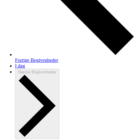
Forrige
Begivenheder
I dag
Næste
Begivenheder