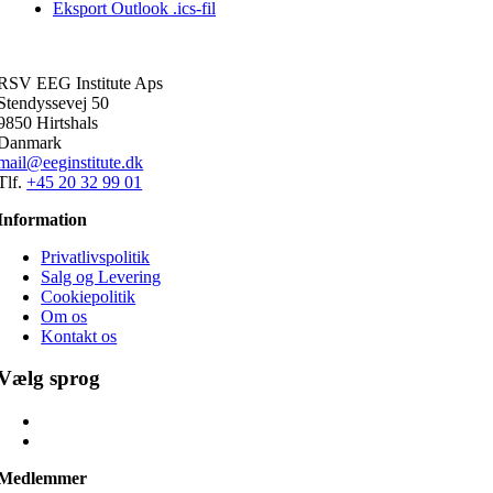
Eksport Outlook .ics-fil
RSV EEG Institute Aps
Stendyssevej 50
9850 Hirtshals
Danmark
mail@eeginstitute.dk
Tlf.
+45 20 32 99 01
Information
Privatlivspolitik
Salg og Levering
Cookiepolitik
Om os
Kontakt os
Vælg sprog
Medlemmer