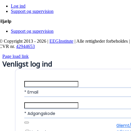
Log ind
Support og supervision
Hjælp
Support og supervision
© Copyright 2013 - 2026 |
EEGInstitute
| Alle rettigheder forbeholdes |
CVR nr.
42944653
Page load link
Venligst log ind
* Email
* Adgangskode
Glemt