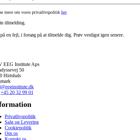
e mere om vores privatlivspolitik
her
.
in tilmelding.
på en fejl, i forsøg på at tilmelde dig. Prøv venligst igen senere.
 EEG Institute Aps
ndyssevej 50
0 Hirtshals
nmark
l@eeginstitute.dk
.
+45 20 32 99 01
formation
Privatlivspolitik
Salg og Levering
Cookiepolitik
Om os
Kontakt os