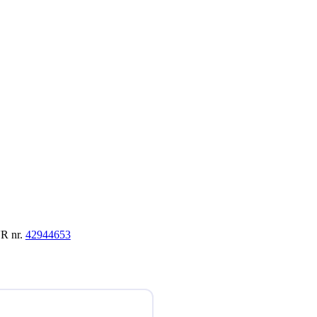
VR nr.
42944653