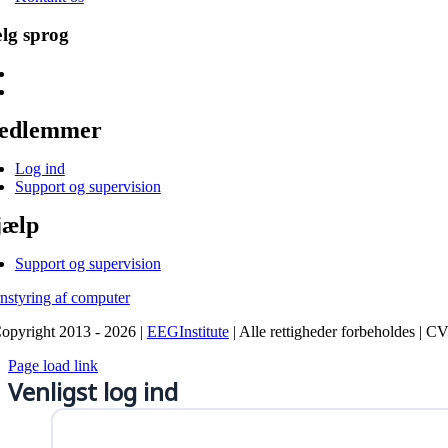
lg sprog
edlemmer
Log ind
Support og supervision
jælp
Support og supervision
rnstyring af computer
opyright 2013 - 2026 |
EEGInstitute
| Alle rettigheder forbeholdes | C
Page load link
Venligst log ind