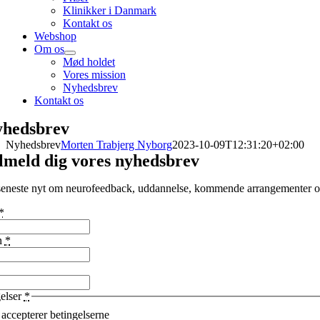
Klinikker i Danmark
Kontakt os
Webshop
Om os
Mød holdet
Vores mission
Nyhedsbrev
Kontakt os
hedsbrev
Nyhedsbrev
Morten Trabjerg Nyborg
2023-10-09T12:31:20+02:00
lmeld dig vores nyhedsbrev
seneste nyt om neurofeedback, uddannelse, kommende arrangementer o
*
n
*
elser
*
 accepterer betingelserne