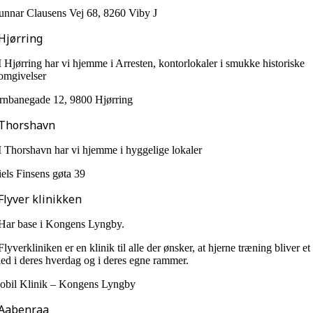
nnar Clausens Vej 68, 8260 Viby J
Hjørring
I Hjørring har vi hjemme i Arresten, kontorlokaler i smukke historiske
omgivelser
rnbanegade 12, 9800 Hjørring
Thorshavn
I Thorshavn har vi hjemme i hyggelige lokaler
els Finsens gøta 39
Flyver klinikken
Har base i Kongens Lyngby.
Flyverkliniken er en klinik til alle der ønsker, at hjerne træning bliver et
led i deres hverdag og i deres egne rammer.
obil Klinik – Kongens Lyngby
Aabenraa