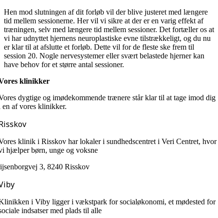
Hen mod slutningen af dit forløb vil der blive justeret med længere
tid mellem sessionerne. Her vil vi sikre at der er en varig effekt af
træningen, selv med længere tid mellem sessioner. Det fortæller os at
vi har udnyttet hjernens neuroplastiske evne tilstrækkeligt, og du nu
er klar til at afslutte et forløb. Dette vil for de fleste ske frem til
session 20. Nogle nervesystemer eller svært belastede hjerner kan
have behov for et større antal sessioner.
Vores klinikker
Vores dygtige og imødekommende trænere står klar til at tage imod dig
i en af vores klinikker.
Risskov
Vores klinik i Risskov har lokaler i sundhedscentret i Veri Centret, hvor
vi hjælper børn, unge og voksne
ijsenborgvej 3, 8240 Risskov
Viby
Klinikken i Viby ligger i vækstpark for socialøkonomi, et mødested for
sociale indsatser med plads til alle