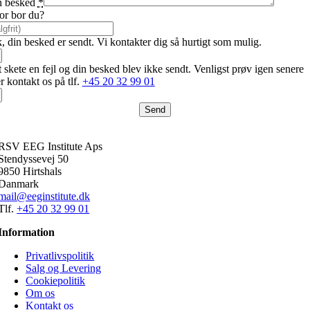
n besked
*
r bor du?
, din besked er sendt. Vi kontakter dig så hurtigt som mulig.
 skete en fejl og din besked blev ikke sendt. Venligst prøv igen senere
er kontakt os på tlf.
+45 20 32 99 01
Send
RSV EEG Institute Aps
Stendyssevej 50
9850 Hirtshals
Danmark
mail@eeginstitute.dk
Tlf.
+45 20 32 99 01
Information
Privatlivspolitik
Salg og Levering
Cookiepolitik
Om os
Kontakt os