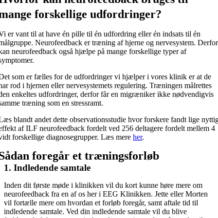
mange forskellige udfordringer?
Vi er vant til at have én pille til én udfordring eller én indsats til én
målgruppe. Neurofeedback er træning af hjerne og nervesystem. Derfo
kan neurofeedback også hjælpe på mange forskellige typer af
symptomer.
Det som er fælles for de udfordringer vi hjælper i vores klinik er at de
har rod i hjernen eller nervesystemets regulering. Træningen målrettes
den enkeltes udfordringer, derfor får en migræniker ikke nødvendigvis
samme træning som en stressramt.
Læs blandt andet dette observationsstudie hvor forskere fandt lige nytti
effekt af ILF neurofeedback fordelt ved 256 deltagere fordelt mellem 4
vidt forskellige diagnosegrupper. Læs mere
her
.
Sådan foregår et træningsforløb
1. Indledende samtale
Inden dit første møde i klinikken vil du kort kunne høre mere om
neurofeedback fra en af os her i EEG Klinikken. Jette eller Morten
vil fortælle mere om hvordan et forløb foregår, samt aftale tid til
indledende samtale. Ved din indledende samtale vil du blive