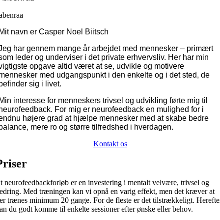
abenraa
Mit navn er Casper Noel Biitsch
Jeg har gennem mange år arbejdet med mennesker – primært
som leder og underviser i det private erhvervsliv. Her har min
vigtigste opgave altid været at se, udvikle og motivere
mennesker med udgangspunkt i den enkelte og i det sted, de
befinder sig i livet.
Min interesse for menneskers trivsel og udvikling førte mig til
neurofeedback. For mig er neurofeedback en mulighed for i
endnu højere grad at hjælpe mennesker med at skabe bedre
balance, mere ro og større tilfredshed i hverdagen.
Kontakt os
Priser
t neurofeedbackforløb er en investering i mentalt velvære, trivsel og
edring. Med træningen kan vi opnå en varig effekt, men det kræver at
er trænes minimum 20 gange. For de fleste er det tilstrækkeligt. Herefte
an du godt komme til enkelte sessioner efter ønske eller behov.