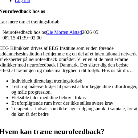
Log ind
Neurofeedback hos os
Lær mere om et træningsforløb
Neurofeedback hos os
Ole Morten Alstad
2026-05-
08T15:41:39+02:00
EEG Klinikken drives af EEG Institute som er den førende
uddannelsesinstitution herhjemme og en del af et internationalt netværk
af eksperter på neurofeedback-området. Vi er en af de mest erfarne
klinikker med neurofeedback i Danmark. Det sikrer dig den bedste
effekt af træningen og maksimal tryghed i dit forløb. Hos os får du…
Individuelt tilrettelagt træningsforløb
Test- og måleværktøjer til præcist at kortlægge dine udfordringer,
og måle progression.
Fleksible tider med dine behov i fokus
Et uforpligtende rum hvor der ikke stilles svære krav
Terapeutisk indsats som ikke tager udgangspunkt i samtale, for at
du kan få det bedre
Hvem kan træne neurofeedback?