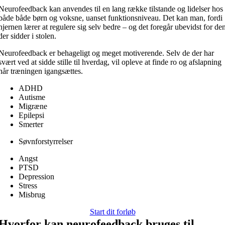
Neurofeedback kan anvendes til en lang række tilstande og lidelser hos
både både børn og voksne, uanset funktionsniveau. Det kan man, fordi
hjernen lærer at regulere sig selv bedre – og det foregår ubevidst for de
der sidder i stolen.
Neurofeedback er behageligt og meget motiverende. Selv de der har
svært ved at sidde stille til hverdag, vil opleve at finde ro og afslapning
når træningen igangsættes.
ADHD
Autisme
Migræne
Epilepsi
Smerter
Søvnforstyrrelser
Angst
PTSD
Depression
Stress
Misbrug
Start dit forløb
Hvorfor kan neurofeedback bruges til