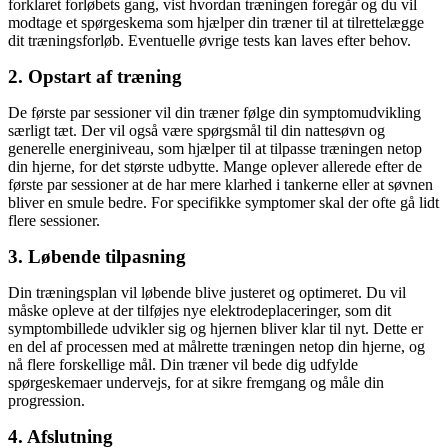
forklaret forløbets gang, vist hvordan træningen foregår og du vil
modtage et spørgeskema som hjælper din træner til at tilrettelægge
dit træningsforløb. Eventuelle øvrige tests kan laves efter behov.
2. Opstart af træning
De første par sessioner vil din træner følge din symptomudvikling
særligt tæt. Der vil også være spørgsmål til din nattesøvn og
generelle energiniveau, som hjælper til at tilpasse træningen netop
din hjerne, for det største udbytte. Mange oplever allerede efter de
første par sessioner at de har mere klarhed i tankerne eller at søvnen
bliver en smule bedre. For specifikke symptomer skal der ofte gå lidt
flere sessioner.
3. Løbende tilpasning
Din træningsplan vil løbende blive justeret og optimeret. Du vil
måske opleve at der tilføjes nye elektrodeplaceringer, som dit
symptombillede udvikler sig og hjernen bliver klar til nyt. Dette er
en del af processen med at målrette træningen netop din hjerne, og
nå flere forskellige mål. Din træner vil bede dig udfylde
spørgeskemaer undervejs, for at sikre fremgang og måle din
progression.
4. Afslutning