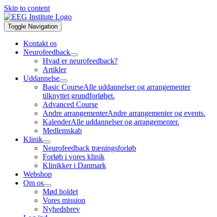
Skip to content
Toggle Navigation
Kontakt os
Neurofeedback
Hvad er neurofeedback?
Artikler
Uddannelse
Basic Course
Alle uddannelser og arrangementer
tilknyttet grundforløbet.
Advanced Course
Andre arrangementer
Andre arrangementer og events.
Kalender
Alle uddannelser og arrangementer.
Medlemskab
Klinik
Neurofeedback træningsforløb
Forløb i vores klinik
Klinikker i Danmark
Webshop
Om os
Mød holdet
Vores mission
Nyhedsbrev