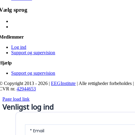
Vælg sprog
Medlemmer
Log ind
Support og supervision
Hjælp
Support og supervision
© Copyright 2013 - 2026 |
EEGInstitute
| Alle rettigheder forbeholdes |
CVR nr.
42944653
Page load link
Venligst log ind
* Email