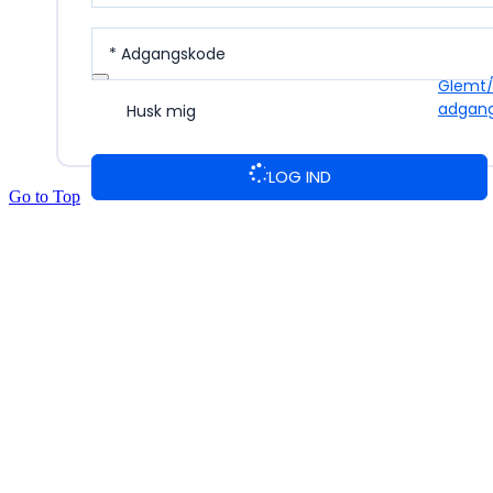
* Adgangskode
Glemt
adgan
Husk mig
LOG IND
Go to Top