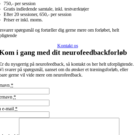
750,- per session
Gratis indledende samtale, inkl. testværktøjer
Efter 20 sessioner, 650,- per session
Priser er inkl. moms.
esvarer spørgsmål og fortæller dig gerne mere om forløbet, helt
pligtende
Kontakt os
Kom i gang med dit neurofeedbackforløb
Er du nysgerrig på neurofeedback, så kontakt os her helt uforpligtende.
Vi svarer på spørgsmål, uanset om du ønsker et træningsforløb, eller
bare gerne vil vide mere om neurofeedback.
rnavn
*
ternavn
*
n e-mail
*