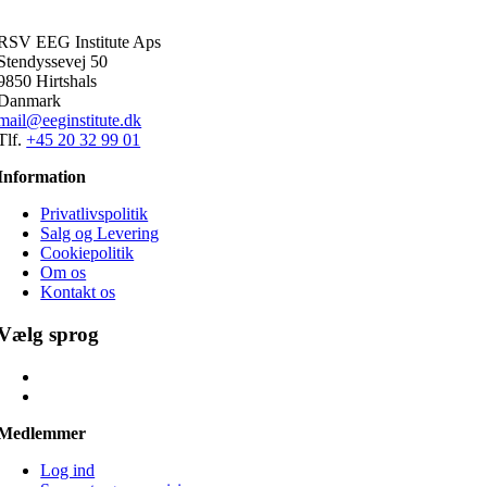
RSV EEG Institute Aps
Stendyssevej 50
9850 Hirtshals
Danmark
mail@eeginstitute.dk
Tlf.
+45 20 32 99 01
Information
Privatlivspolitik
Salg og Levering
Cookiepolitik
Om os
Kontakt os
Vælg sprog
Medlemmer
Log ind