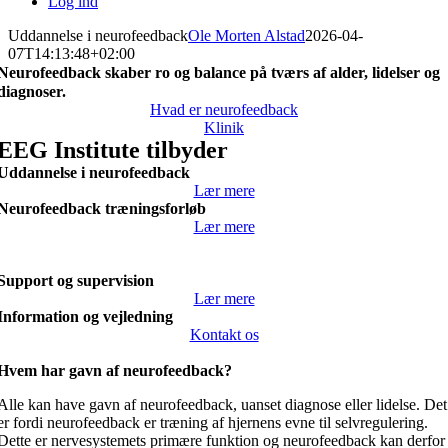
Log ind
Uddannelse i neurofeedback
Ole Morten Alstad
2026-04-
07T14:13:48+02:00
Neurofeedback skaber ro og balance på tværs af alder, lidelser og
diagnoser.
Hvad er neurofeedback
Klinik
EEG Institute tilbyder
Uddannelse i neurofeedback
Lær mere
Neurofeedback træningsforløb
Lær mere
Support og supervision
Lær mere
Information og vejledning
Kontakt os
Hvem har gavn af neurofeedback?
Alle kan have gavn af neurofeedback, uanset diagnose eller lidelse. Det
er fordi neurofeedback er træning af hjernens evne til selvregulering.
Dette er nervesystemets primære funktion og neurofeedback kan derfor