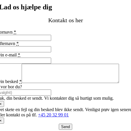
Lad os hjælpe dig
Kontakt os her
ornavn
*
fternavn
*
in e-mail
*
in besked
*
vor bor du?
ak, din besked er sendt. Vi kontakter dig så hurtigt som mulig.
×
et skete en fejl og din besked blev ikke sendt. Venligst prøv igen sener
ller kontakt os på tlf.
+45 20 32 99 01
×
Send