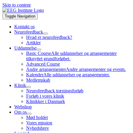
Skip to content
Toggle Navigation
Kontakt os
Neurofeedback
Hvad er neurofeedback?
Artikler
Uddannelse
Basic Course
Alle uddannelser og arrangementer
tilknyttet grundforløbet.
Advanced Course
Andre arrangementer
Andre arrangementer og events.
Kalender
Alle uddannelser og arrangementer.
Medlemskab
Klinik
Neurofeedback træningsforløb
Forløb i vores klinik
Klinikker i Danmark
Webshop
Om os
Mød holdet
Vores mission
Nyhedsbrev