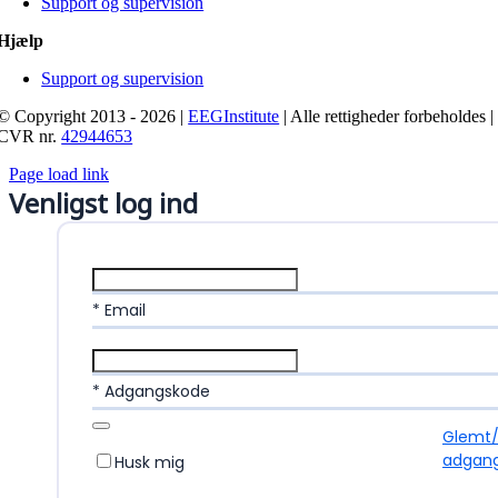
Support og supervision
Hjælp
Support og supervision
© Copyright 2013 - 2026 |
EEGInstitute
| Alle rettigheder forbeholdes |
CVR nr.
42944653
Page load link
Venligst log ind
* Email
* Adgangskode
Glemt
adgan
Husk mig