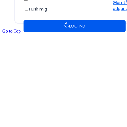
Glemt
adgan
Husk mig
LOG IND
Go to Top