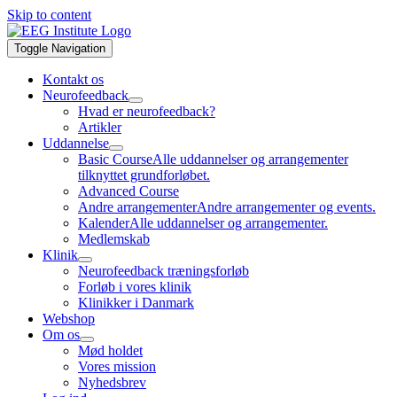
Skip to content
Toggle Navigation
Kontakt os
Neurofeedback
Hvad er neurofeedback?
Artikler
Uddannelse
Basic Course
Alle uddannelser og arrangementer
tilknyttet grundforløbet.
Advanced Course
Andre arrangementer
Andre arrangementer og events.
Kalender
Alle uddannelser og arrangementer.
Medlemskab
Klinik
Neurofeedback træningsforløb
Forløb i vores klinik
Klinikker i Danmark
Webshop
Om os
Mød holdet
Vores mission
Nyhedsbrev