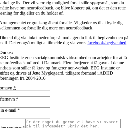
virkelige liv. Der vil være rig mulighed for at stille spørgsmål, som du
måtte have om neurofeedback, og blive klogere på, om det er den rette
løsning for dig eller en du holder af.
Arrangementet er gratis og åbent for alle. Vi glæder os til at byde dig
velkommen og fortælle dig mere om neurofeedback.
Tilmeld dig via linket nedenfor, så modtager du link til begivenheden p
mail. Det er også muligt at tilmelde dig via vores
facebook-begivenhed
.
Om os:
EEG Institute er en socialøkonomisk virksomhed som arbejder for at få
neurofeedback udbredt i Danmark. Flere fortjener at få gavn af denne
indsats som stiller få krav og fungerer non-verbalt. EEG Institute er
stiftet og drives af Jette Myglegaard, tidligere formand i ADHD
foreningen fra 2004-2016.
ornavn
*
fternavn
*
in e-mail
*
ine spørgsmål