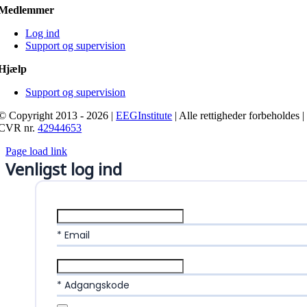
Medlemmer
Log ind
Support og supervision
Hjælp
Support og supervision
© Copyright 2013 - 2026 |
EEGInstitute
| Alle rettigheder forbeholdes |
CVR nr.
42944653
Page load link
Venligst log ind
* Email
* Adgangskode