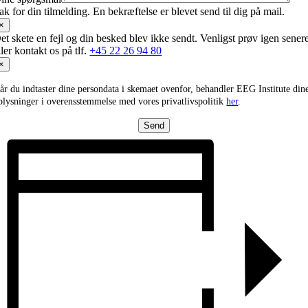
ak for din tilmelding. En bekræftelse er blevet send til dig på mail.
×
et skete en fejl og din besked blev ikke sendt. Venligst prøv igen sener
ller kontakt os på tlf.
+45 22 26 94 80
×
år du indtaster dine persondata i skemaet ovenfor, behandler EEG Institute din
plysninger i overensstemmelse med vores privatlivspolitik
her
.
Send