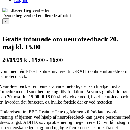
Log ind
Denne begivenhed er allerede afholdt.
×
Gratis infomøde om neurofeedback 20.
maj kl. 15.00
20/05/25 kl. 15:00
-
16:00
Kom med når EEG Institute inviterer til GRATIS online infomøde om
neurofeedback.
Neurofeedback er en banebrydende metode, der kan hjælpe med at
forbedre mental sundhed og kognitiv funktion. På vores gratis infomød
den
20
. maj kl. 15.00 til 16.00
vil vi dykke ned i, hvad neurofeedback
er, hvordan det fungerer, og hvilke fordele der er ved metoden.
Undervisere fra EEG Institute Jette og Morten vil forklare hvordan
træning af hjernen ved hjælp af neurofeedback kan gavne personer me
stress, angst, ADHD, søvnproblemer og meget mere. Du vil få indsigt i
den videnskabelige baggrund og høre flere succeshistorier fra det