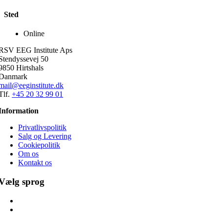
Sted
Online
RSV EEG Institute Aps
Stendyssevej 50
9850 Hirtshals
Danmark
mail@eeginstitute.dk
Tlf.
+45 20 32 99 01
Information
Privatlivspolitik
Salg og Levering
Cookiepolitik
Om os
Kontakt os
Vælg sprog