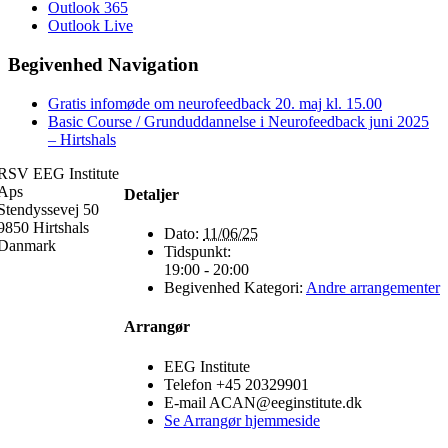
Outlook 365
Outlook Live
Begivenhed Navigation
Gratis infomøde om neurofeedback 20. maj kl. 15.00
Basic Course / Grunduddannelse i Neurofeedback juni 2025
– Hirtshals
RSV EEG Institute
Aps
Detaljer
Stendyssevej 50
9850 Hirtshals
Dato:
11/06/25
Danmark
Tidspunkt:
19:00 - 20:00
Begivenhed Kategori:
Andre arrangementer
Arrangør
EEG Institute
Telefon
+45 20329901
E-mail
ACAN@eeginstitute.dk
Se Arrangør hjemmeside