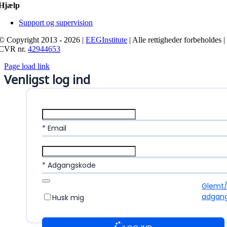
Hjælp
Support og supervision
© Copyright 2013 - 2026 |
EEGInstitute
| Alle rettigheder forbeholdes |
CVR nr.
42944653
Page load link
Venligst log ind
* Email
* Adgangskode
Glemt
adgan
Husk mig