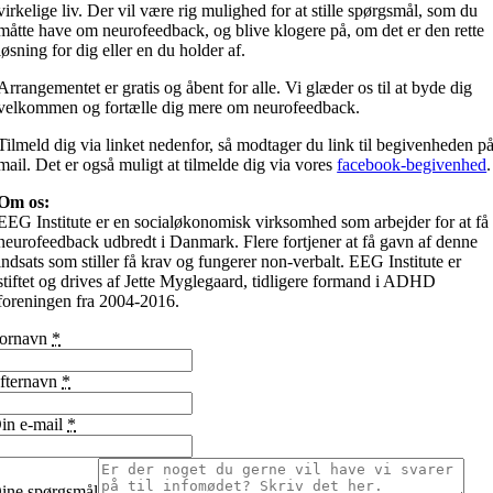
virkelige liv. Der vil være rig mulighed for at stille spørgsmål, som du
måtte have om neurofeedback, og blive klogere på, om det er den rette
løsning for dig eller en du holder af.
Arrangementet er gratis og åbent for alle. Vi glæder os til at byde dig
velkommen og fortælle dig mere om neurofeedback.
Tilmeld dig via linket nedenfor, så modtager du link til begivenheden p
mail. Det er også muligt at tilmelde dig via vores
facebook-begivenhed
.
Om os:
EEG Institute er en socialøkonomisk virksomhed som arbejder for at få
neurofeedback udbredt i Danmark. Flere fortjener at få gavn af denne
indsats som stiller få krav og fungerer non-verbalt. EEG Institute er
stiftet og drives af Jette Myglegaard, tidligere formand i ADHD
foreningen fra 2004-2016.
ornavn
*
fternavn
*
in e-mail
*
ine spørgsmål