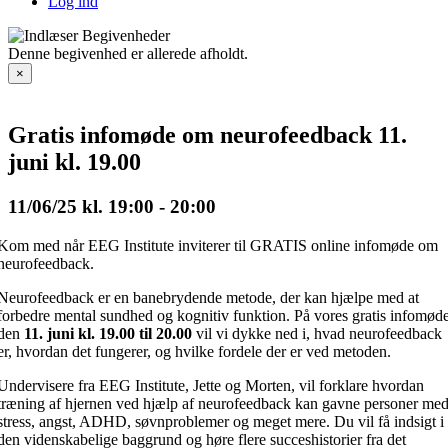
Log ind
Denne begivenhed er allerede afholdt.
×
Gratis infomøde om neurofeedback 11.
juni kl. 19.00
11/06/25 kl. 19:00
-
20:00
Kom med når EEG Institute inviterer til GRATIS online infomøde om
neurofeedback.
Neurofeedback er en banebrydende metode, der kan hjælpe med at
forbedre mental sundhed og kognitiv funktion. På vores gratis infomød
den
11
. juni kl. 19.00 til 20.00
vil vi dykke ned i, hvad neurofeedback
er, hvordan det fungerer, og hvilke fordele der er ved metoden.
Undervisere fra EEG Institute, Jette og Morten, vil forklare hvordan
træning af hjernen ved hjælp af neurofeedback kan gavne personer me
stress, angst, ADHD, søvnproblemer og meget mere. Du vil få indsigt i
den videnskabelige baggrund og høre flere succeshistorier fra det