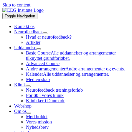
Skip to content
Toggle Navigation
Kontakt os
Neurofeedback
Hvad er neurofeedback?
Artikler
Uddannelse
Basic Course
Alle uddannelser og arrangementer
tilknyttet grundforløbet.
Advanced Course
Andre arrangementer
Andre arrangementer og events.
Kalender
Alle uddannelser og arrangementer.
Medlemskab
Klinik
Neurofeedback træningsforløb
Forløb i vores klinik
Klinikker i Danmark
Webshop
Om os
Mød holdet
Vores mission
Nyhedsbrev