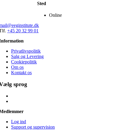
Sted
Online
mail@eeginstitute.dk
Tlf.
+45 20 32 99 01
Information
Privatlivspolitik
Salg og Levering
Cookiepolitik
Om os
Kontakt os
Vælg sprog
Medlemmer
Log ind
Support og supervision