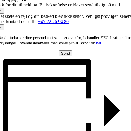
ak for din tilmelding. En bekræftelse er blevet send til dig på mail.
×
et skete en fejl og din besked blev ikke sendt. Venligst prøv igen sener
ller kontakt os på tlf.
+45 22 26 94 80
×
år du indtaster dine persondata i skemaet ovenfor, behandler EEG Institute din
plysninger i overensstemmelse med vores privatlivspolitik
her
.
Send