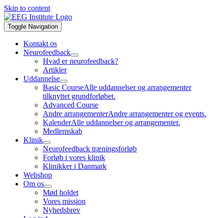
Skip to content
Toggle Navigation
Kontakt os
Neurofeedback
Hvad er neurofeedback?
Artikler
Uddannelse
Basic Course
Alle uddannelser og arrangementer
tilknyttet grundforløbet.
Advanced Course
Andre arrangementer
Andre arrangementer og events.
Kalender
Alle uddannelser og arrangementer.
Medlemskab
Klinik
Neurofeedback træningsforløb
Forløb i vores klinik
Klinikker i Danmark
Webshop
Om os
Mød holdet
Vores mission
Nyhedsbrev