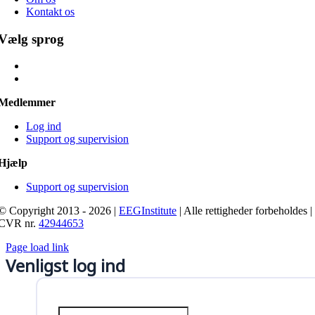
Kontakt os
Vælg sprog
Medlemmer
Log ind
Support og supervision
Hjælp
Support og supervision
© Copyright 2013 - 2026 |
EEGInstitute
| Alle rettigheder forbeholdes |
CVR nr.
42944653
Page load link
Venligst log ind