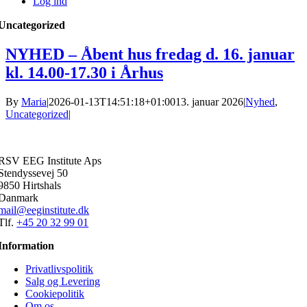
Log ind
Uncategorized
NYHED – Åbent hus fredag d. 16. januar
kl. 14.00-17.30 i Århus
By
Maria
|
2026-01-13T14:51:18+01:00
13. januar 2026
|
Nyhed
,
Uncategorized
|
RSV EEG Institute Aps
Stendyssevej 50
9850 Hirtshals
Danmark
mail@eeginstitute.dk
Tlf.
+45 20 32 99 01
Information
Privatlivspolitik
Salg og Levering
Cookiepolitik
Om os