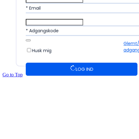
* Email
* Adgangskode
Glemt
adgan
Husk mig
LOG IND
Go to Top