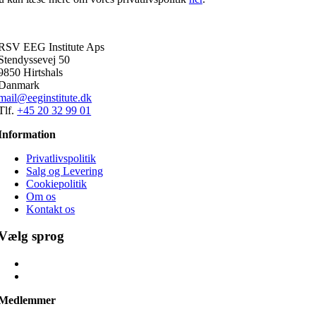
RSV EEG Institute Aps
Stendyssevej 50
9850 Hirtshals
Danmark
mail@eeginstitute.dk
Tlf.
+45 20 32 99 01
Information
Privatlivspolitik
Salg og Levering
Cookiepolitik
Om os
Kontakt os
Vælg sprog
Medlemmer