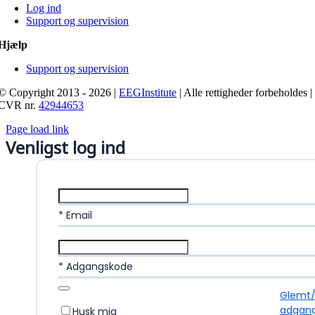
Log ind
Support og supervision
Hjælp
Support og supervision
© Copyright 2013 - 2026 |
EEGInstitute
| Alle rettigheder forbeholdes |
CVR nr.
42944653
Page load link
Venligst log ind
* Email
* Adgangskode
Glemt
adgan
Husk mig