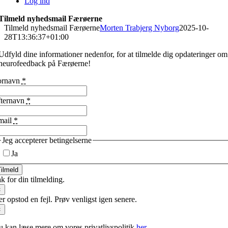
Log ind
Tilmeld nyhedsmail Færøerne
Tilmeld nyhedsmail Færøerne
Morten Trabjerg Nyborg
2025-10-
28T13:36:37+01:00
Udfyld dine informationer nedenfor, for at tilmelde dig opdateringer om
neurofeedback på Færøerne!
ornavn
*
fternavn
*
mail
*
Jeg accepterer betingelserne
Ja
ilmeld
k for din tilmelding.
×
r opstod en fejl. Prøv venligst igen senere.
×
 kan læse mere om vores privatlivspolitik
her
.