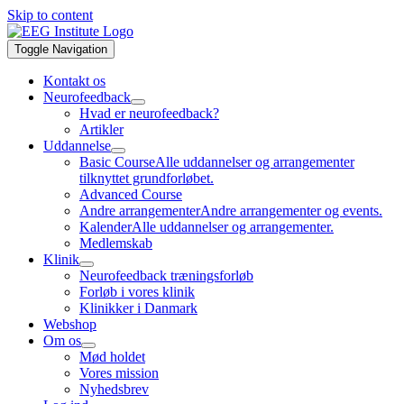
Skip to content
Toggle Navigation
Kontakt os
Neurofeedback
Hvad er neurofeedback?
Artikler
Uddannelse
Basic Course
Alle uddannelser og arrangementer
tilknyttet grundforløbet.
Advanced Course
Andre arrangementer
Andre arrangementer og events.
Kalender
Alle uddannelser og arrangementer.
Medlemskab
Klinik
Neurofeedback træningsforløb
Forløb i vores klinik
Klinikker i Danmark
Webshop
Om os
Mød holdet
Vores mission
Nyhedsbrev