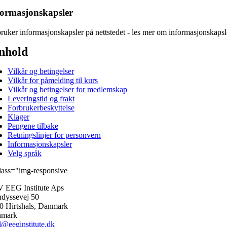
formasjonskapsler
bruker informasjonskapsler på nettstedet - les mer om informasjonskaps
nhold
Vilkår og betingelser
Vilkår for påmelding til kurs
Vilkår og betingelser for medlemskap
Leveringstid og frakt
Forbrukerbeskyttelse
Klager
Pengene tilbake
Retningslinjer for personvern
Informasjonskapsler
Velg språk
 EEG Institute Aps
ndyssevej 50
0 Hirtshals, Danmark
nmark
l@eeginstitute.dk