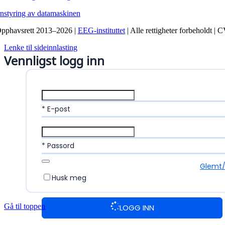
rnstyring av datamaskinen
pphavsrett 2013–2026 |
EEG-instituttet
| Alle rettigheter forbeholdt |
Lenke til sideinnlasting
Vennligst logg inn
* E-post
* Passord
Glemt/
Husk meg
Gå til toppen
LOGG INN