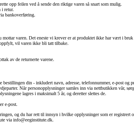
rette opp feilen ved å sende den riktige varen så snart som mulig.
i retur.
 via bankoverføring.
u mottar varen. Det eneste vi krever er at produktet ikke har vært i bru
fylt, vil varen ikke bli tatt tilbake.
ottak av de returnerte varene.
 bestillingen din - inkludert navn, adresse, telefonnummer, e-post og 
redjeparter. Når personopplysninger samles inn via nettbutikken vår, sørge
sningene lagres i maksimalt 5 år, og deretter slettes de.
er e-post.
reringen, og du har rett til innsyn i hvilke opplysninger som er registrer
ute via info@eeginstitute.dk.