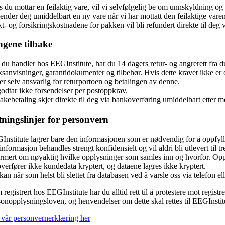
 du mottar en feilaktig vare, vil vi selvfølgelig be om unnskyldning og 
ender deg umiddelbart en ny vare når vi har mottatt den feilaktige varen 
t- og forsikringskostnadene for pakken vil bli refundert direkte til deg
ngene tilbake
du handler hos EEGInstitute, har du 14 dagers retur- og angrerett fra d
sanvisninger, garantidokumenter og tilbehør. Hvis dette kravet ikke er opp
r selv ansvarlig for returportoen og betalingen av denne.
godtar ikke forsendelser per postoppkrav.
akebetaling skjer direkte til deg via bankoverføring umiddelbart etter m
ningslinjer for personvern
Institute lagrer bare den informasjonen som er nødvendig for å oppfylle
informasjon behandles strengt konfidensielt og vil aldri bli utlevert til t
ormert om nøyaktig hvilke opplysninger som samles inn og hvorfor. Opply
verfører ikke kundedata kryptert, og dataene lagres ikke kryptert.
an når som helst bli slettet fra databasen ved å varsle oss via telefon ell
registrert hos EEGInstitute har du alltid rett til å protestere mot regist
sonopplysningsloven, og henvendelser om dette skal rettes til EEGInstit
 vår personvernerklæring
her