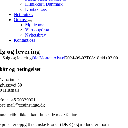
Klinikker i Danmark
Kontakt oss
Nettbutikk
Om oss
Møt teamet
Vårt oppdrag
Nyhetsbrev
Kontakt oss
lg og levering
Salg og levering
Ole Morten Alstad
2024-09-02T08:18:44+02:00
kår og betingelser
instituttet
ndyssevej 50
0 Hirtshals
efon: +45 20329901
ost: mail@eeginstitute.dk
enne nettbutikken kan du betale med: faktura
e priser er oppgitt i danske kroner (DKK) og inkluderer moms.