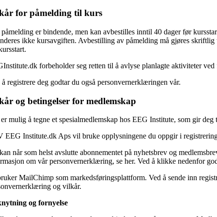
kår for påmelding til kurs
påmelding er bindende, men kan avbestilles inntil 40 dager før kursstar
nderes ikke kursavgiften. Avbestilling av påmelding må gjøres skriftlig 
kursstart.
nstitute.dk forbeholder seg retten til å avlyse planlagte aktiviteter ved
 å registrere deg godtar du også personvernerklæringen vår.
lkår og betingelser for medlemskap
er mulig å tegne et spesialmedlemskap hos EEG Institute, som gir deg til
 EEG Institute.dk Aps vil bruke opplysningene du oppgir i registrering
kan når som helst avslutte abonnementet på nyhetsbrev og medlemsbrev v
ormasjon om vår personvernerklæring, se her. Ved å klikke nedenfor god
bruker MailChimp som markedsføringsplattform. Ved å sende inn registr
sonvernerklæring og vilkår.
knytning og fornyelse