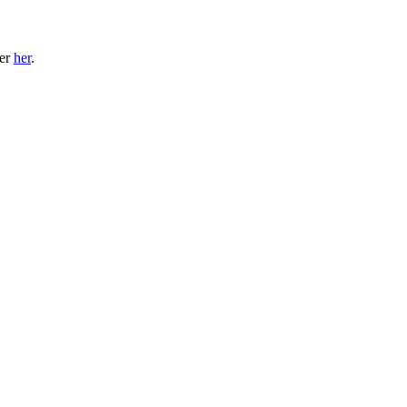
ler
her
.