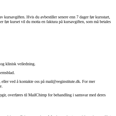
v kursavgiften. Hvis du avbestiller senere enn 7 dager før kursstart,
ker før kurset vil du motta en faktura på kursavgiften, som må betales
og klinisk veiledning.
lemsblad.
eller ved å kontakte oss på mail@eeginstitute.dk. For mer
e.
gir, overføres til MailChimp for behandling i samsvar med deres