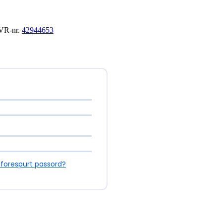
 CVR-nr.
42944653
forespurt passord?