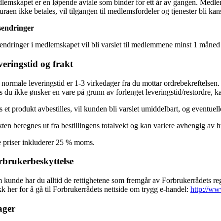
lemskapet er en løpende avtale som binder for ett år av gangen. Medle
uraen ikke betales, vil tilgangen til medlemsfordeler og tjenester bli kanse
sendringer
endringer i medlemskapet vil bli varslet til medlemmene minst 1 måned fø
eringstid og frakt
normale leveringstid er 1-3 virkedager fra du mottar ordrebekreftelsen. 
 du ikke ønsker en vare på grunn av forlenget leveringstid/restordre, ka
 et produkt avbestilles, vil kunden bli varslet umiddelbart, og eventuell
ten beregnes ut fra bestillingens totalvekt og kan variere avhengig av 
e priser inkluderer 25 % moms.
rbrukerbeskyttelse
 kunde har du alltid de rettighetene som fremgår av Forbrukerrådets regl
k her for å gå til Forbrukerrådets nettside om trygg e-handel:
http://ww
ager