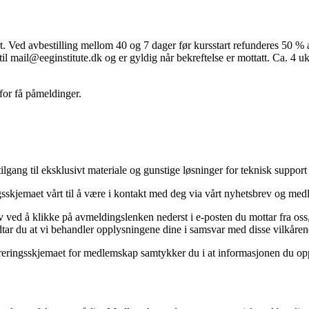
t. Ved avbestilling mellom 40 og 7 dager før kursstart refunderes 50 % a
til mail@eeginstitute.dk og er gyldig når bekreftelse er mottatt. Ca. 4 u
 for få påmeldinger.
gang til eksklusivt materiale og gunstige løsninger for teknisk support 
sskjemaet vårt til å være i kontakt med deg via vårt nyhetsbrev og med
ed å klikke på avmeldingslenken nederst i e-posten du mottar fra oss, 
tar du at vi behandler opplysningene dine i samsvar med disse vilkåren
eringsskjemaet for medlemskap samtykker du i at informasjonen du opp