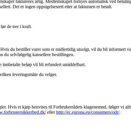
mskapet faktureres årlig. Medlemskapet fornyes automatisk ved betaling
llert. Det er ingen oppsigelsesrett etter at fakturaen er betalt.
r de trer i kraft.
Hvis du bestiller varer som er midlertidig utsolgt, vil du bli informert 
n du selvfølgelig kansellere bestillingen.
e innbetalte beløp vil bli refundert umiddelbart.
hvilken leveringsmåte du velger.
er. Hvis et kjøp henvises til Forbrukerrådets klagenemnd, følger vi all
w.forbrugersikkerhed.dk/
eller
http://ec.europa.eu/consumers/odr/
.