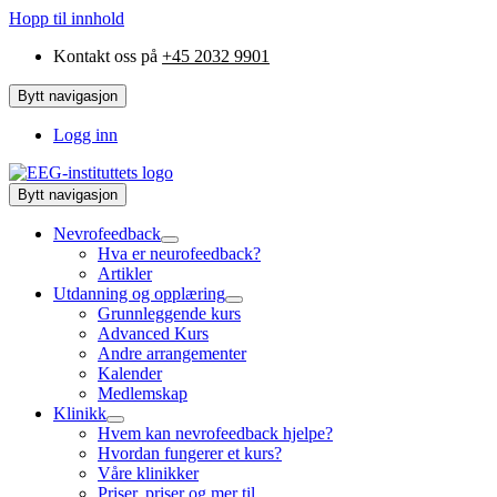
Hopp til innhold
Kontakt oss på
+45 2032 9901
Bytt navigasjon
Logg inn
Bytt navigasjon
Nevrofeedback
Hva er neurofeedback?
Artikler
Utdanning og opplæring
Grunnleggende kurs
Advanced Kurs
Andre arrangementer
Kalender
Medlemskap
Klinikk
Hvem kan nevrofeedback hjelpe?
Hvordan fungerer et kurs?
Våre klinikker
Priser, priser og mer til