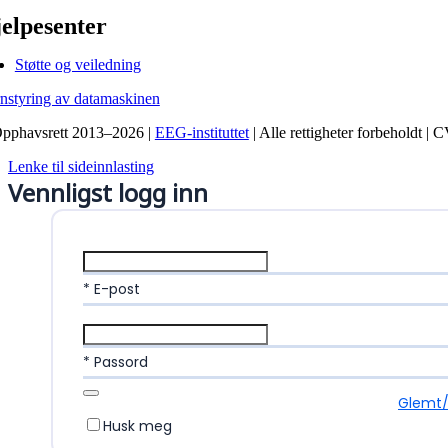
elpesenter
Støtte og veiledning
rnstyring av datamaskinen
pphavsrett 2013–2026 |
EEG-instituttet
| Alle rettigheter forbeholdt |
Lenke til sideinnlasting
Vennligst logg inn
* E-post
* Passord
Glemt/
Husk meg