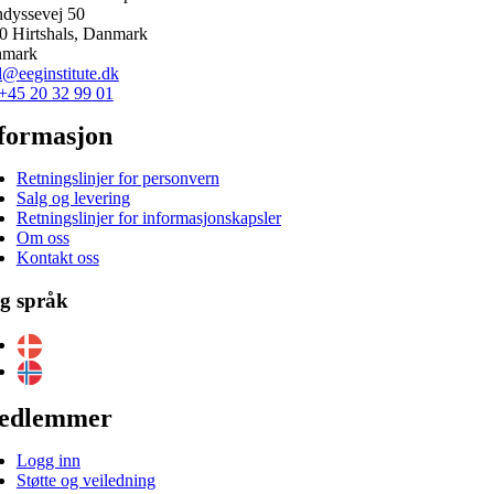
ndyssevej 50
0 Hirtshals, Danmark
nmark
l@eeginstitute.dk
+45 20 32 99 01
formasjon
Retningslinjer for personvern
Salg og levering
Retningslinjer for informasjonskapsler
Om oss
Kontakt oss
lg språk
edlemmer
Logg inn
Støtte og veiledning