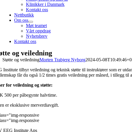
Klinikker i Danmark
Kontakt oss
Nettbutikk
Om oss
Møt teamet
Vårt oppdrag
Nyhetsbrev
Kontakt oss
øtte og veiledning
Støtte og veiledning
Morten Trabjerg Nyborg
2024-05-08T10:49:46+0
Institute tilbyr veiledning og teknisk støtte til instruktører som er ut
lemskap får du også 1/2 times gratis veiledning per måned, i tillegg ti
ser for veiledning og støtte:
 500 per påbegynte halvtime.
en er eksklusive merverdiavgift.
 EEG Institute Aps