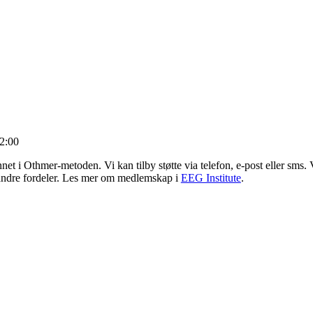
2:00
dannet i Othmer-metoden. Vi kan tilby støtte via telefon, e-post eller sm
l andre fordeler. Les mer om medlemskap i
EEG Institute
.