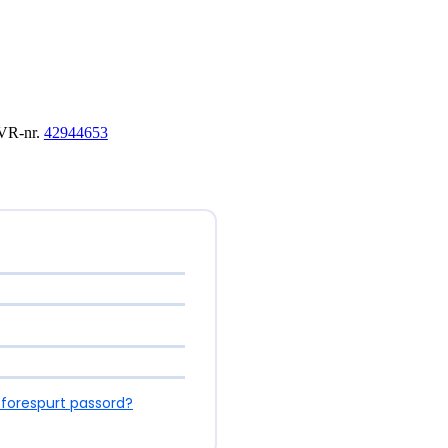
 CVR-nr.
42944653
forespurt passord?