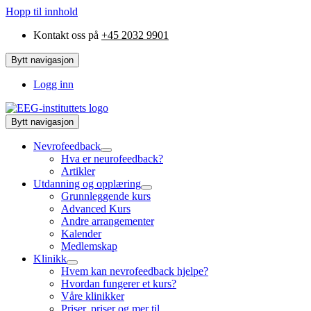
Hopp til innhold
Kontakt oss på
+45 2032 9901
Bytt navigasjon
Logg inn
Bytt navigasjon
Nevrofeedback
Hva er neurofeedback?
Artikler
Utdanning og opplæring
Grunnleggende kurs
Advanced Kurs
Andre arrangementer
Kalender
Medlemskap
Klinikk
Hvem kan nevrofeedback hjelpe?
Hvordan fungerer et kurs?
Våre klinikker
Priser, priser og mer til