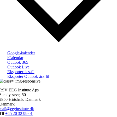
Google-kalender
iCalendar
Outlook 365
Outlook Live
Eksporter .ics-fil
Eksporter Outlook .ics-fil
RSV EEG Institute Aps
Stendyssevej 50
9850 Hirtshals, Danmark
Danmark
mail@eeginstitute.dk
Tlf
+45 20 32 99 01