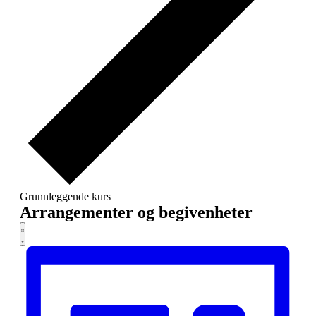
Grunnleggende kurs
Arrangementer og begivenheter
Se
Navigering
Liste
av
navigasjon
over
hendelsesvisninger