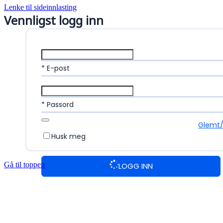
Lenke til sideinnlasting
Vennligst logg inn
* E-post
* Passord
Glemt/
Husk meg
Gå til toppen
LOGG INN