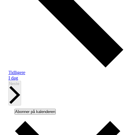
hendelser
Tidligere
I dag
arrangementer
Neste
Abonner på kalenderen