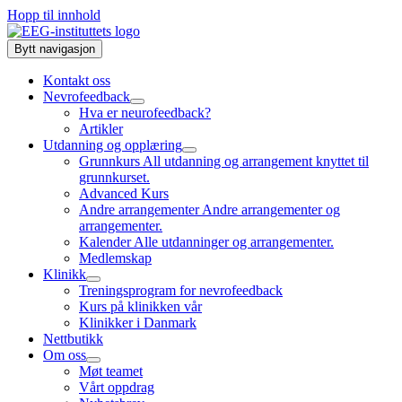
Hopp til innhold
Bytt navigasjon
Kontakt oss
Nevrofeedback
Hva er neurofeedback?
Artikler
Utdanning og opplæring
Grunnkurs
All utdanning og arrangement knyttet til
grunnkurset.
Advanced Kurs
Andre arrangementer
Andre arrangementer og
arrangementer.
Kalender
Alle utdanninger og arrangementer.
Medlemskap
Klinikk
Treningsprogram for nevrofeedback
Kurs på klinikken vår
Klinikker i Danmark
Nettbutikk
Om oss
Møt teamet
Vårt oppdrag