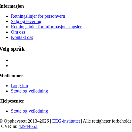
Informasjon
Retningslinjer for personvern
Salg og levering
Retningslinjer for informasjonskapsler
Om oss
Kontakt oss
Velg språk
Medlemmer
Logg inn
Støtte og veiledning
Hjelpesenter
Støtte og veiledning
© Opphavsrett 2013–2026 |
EEG-instituttet
| Alle rettigheter forbeholdt
| CVR-nr.
42944653