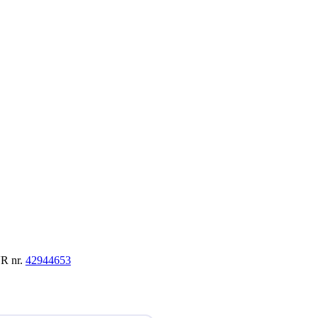
VR nr.
42944653