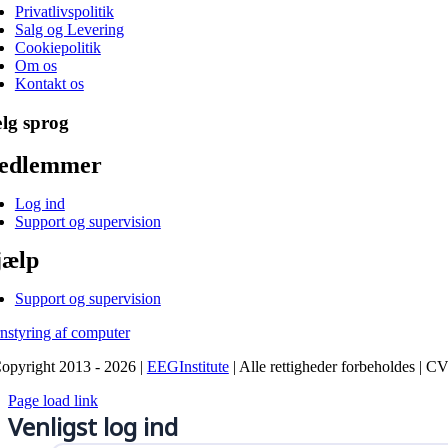
Privatlivspolitik
Salg og Levering
Cookiepolitik
Om os
Kontakt os
lg sprog
edlemmer
Log ind
Support og supervision
jælp
Support og supervision
rnstyring af computer
opyright 2013 - 2026 |
EEGInstitute
| Alle rettigheder forbeholdes | C
Page load link
Venligst log ind