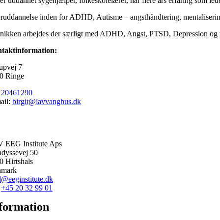
er uddannet sygehjælper, folkeskolelærer, har flere års erfaring som lede
eruddannelse inden for ADHD, Autisme – angsthåndtering, mentalisering
linikken arbejdes der særligt med ADHD, Angst, PTSD, Depression og ti
taktinformation:
upvej 7
0 Ringe
:
20461290
ail:
birgit@lavvanghus.dk
 EEG Institute Aps
ndyssevej 50
0 Hirtshals
nmark
l@eeginstitute.dk
.
+45 20 32 99 01
formation