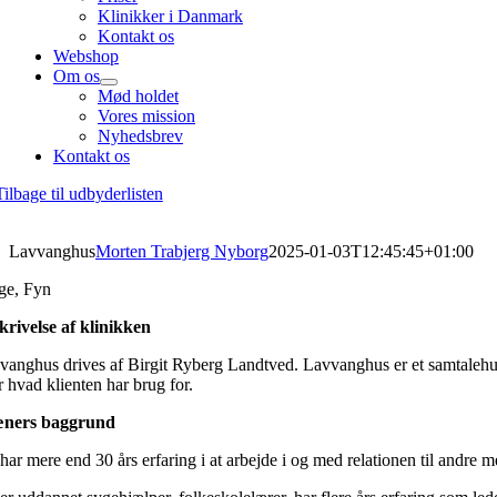
Klinikker i Danmark
Kontakt os
Webshop
Om os
Mød holdet
Vores mission
Nyhedsbrev
Kontakt os
ilbage til udbyderlisten
Lavvanghus
Morten Trabjerg Nyborg
2025-01-03T12:45:45+01:00
ge, Fyn
krivelse af klinikken
vanghus drives af Birgit Ryberg Landtved. Lavvanghus er et samtalehus 
r hvad klienten har brug for.
ners baggrund
har mere end 30 års erfaring i at arbejde i og med relationen til andre 