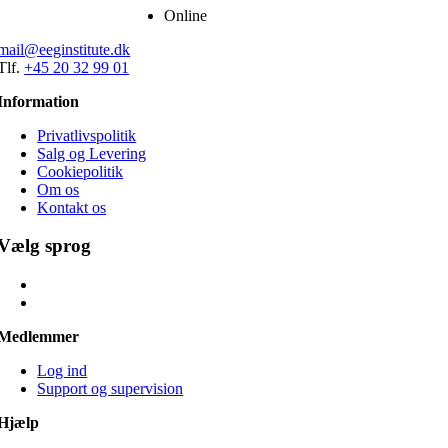
Online
mail@eeginstitute.dk
Tlf.
+45 20 32 99 01
Information
Privatlivspolitik
Salg og Levering
Cookiepolitik
Om os
Kontakt os
Vælg sprog
Medlemmer
Log ind
Support og supervision
Hjælp