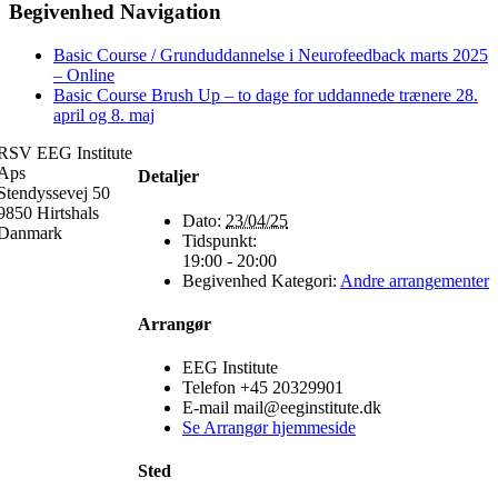
Begivenhed Navigation
Basic Course / Grunduddannelse i Neurofeedback marts 2025
– Online
Basic Course Brush Up – to dage for uddannede trænere 28.
april og 8. maj
RSV EEG Institute
Aps
Detaljer
Stendyssevej 50
9850 Hirtshals
Dato:
23/04/25
Danmark
Tidspunkt:
19:00 - 20:00
Begivenhed Kategori:
Andre arrangementer
Arrangør
EEG Institute
Telefon
+45 20329901
E-mail
mail@eeginstitute.dk
Se Arrangør hjemmeside
Sted