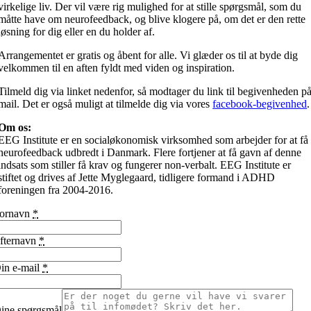
virkelige liv. Der vil være rig mulighed for at stille spørgsmål, som du
måtte have om neurofeedback, og blive klogere på, om det er den rette
løsning for dig eller en du holder af.
Arrangementet er gratis og åbent for alle. Vi glæder os til at byde dig
velkommen til en aften fyldt med viden og inspiration.
Tilmeld dig via linket nedenfor, så modtager du link til begivenheden p
mail. Det er også muligt at tilmelde dig via vores
facebook-begivenhed
.
Om os:
EEG Institute er en socialøkonomisk virksomhed som arbejder for at få
neurofeedback udbredt i Danmark. Flere fortjener at få gavn af denne
indsats som stiller få krav og fungerer non-verbalt. EEG Institute er
stiftet og drives af Jette Myglegaard, tidligere formand i ADHD
foreningen fra 2004-2016.
ornavn
*
fternavn
*
in e-mail
*
ine spørgsmål