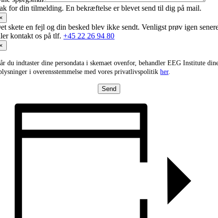
ak for din tilmelding. En bekræftelse er blevet send til dig på mail.
×
et skete en fejl og din besked blev ikke sendt. Venligst prøv igen sener
ller kontakt os på tlf.
+45 22 26 94 80
×
år du indtaster dine persondata i skemaet ovenfor, behandler EEG Institute din
plysninger i overensstemmelse med vores privatlivspolitik
her
.
Send