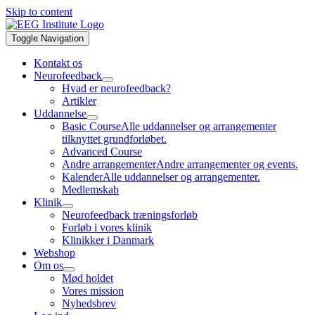
Skip to content
Toggle Navigation
Kontakt os
Neurofeedback
Hvad er neurofeedback?
Artikler
Uddannelse
Basic Course
Alle uddannelser og arrangementer
tilknyttet grundforløbet.
Advanced Course
Andre arrangementer
Andre arrangementer og events.
Kalender
Alle uddannelser og arrangementer.
Medlemskab
Klinik
Neurofeedback træningsforløb
Forløb i vores klinik
Klinikker i Danmark
Webshop
Om os
Mød holdet
Vores mission
Nyhedsbrev