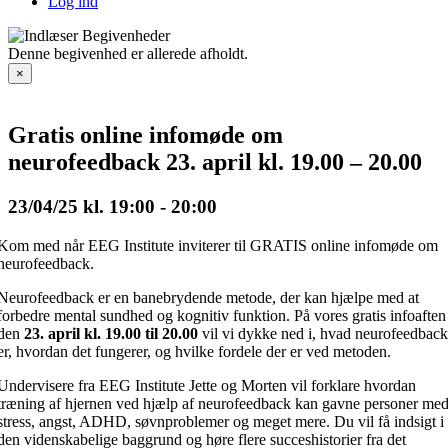
Log ind
Denne begivenhed er allerede afholdt.
×
Gratis online infomøde om
neurofeedback 23. april kl. 19.00 – 20.00
23/04/25 kl. 19:00
-
20:00
Kom med når EEG Institute inviterer til GRATIS online infomøde om
neurofeedback.
Neurofeedback er en banebrydende metode, der kan hjælpe med at
forbedre mental sundhed og kognitiv funktion. På vores gratis infoaften
den
23
. april kl. 19.00 til 20.00
vil vi dykke ned i, hvad neurofeedbac
er, hvordan det fungerer, og hvilke fordele der er ved metoden.
Undervisere fra EEG Institute Jette og Morten vil forklare hvordan
træning af hjernen ved hjælp af neurofeedback kan gavne personer me
stress, angst, ADHD, søvnproblemer og meget mere. Du vil få indsigt i
den videnskabelige baggrund og høre flere succeshistorier fra det