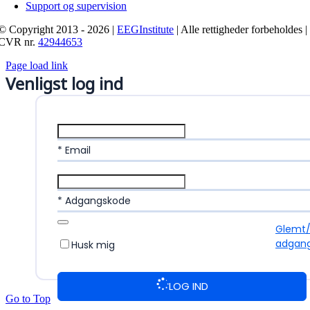
Support og supervision
© Copyright 2013 - 2026 |
EEGInstitute
| Alle rettigheder forbeholdes |
CVR nr.
42944653
Page load link
Venligst log ind
* Email
* Adgangskode
Glemt
adgan
Husk mig
LOG IND
Go to Top