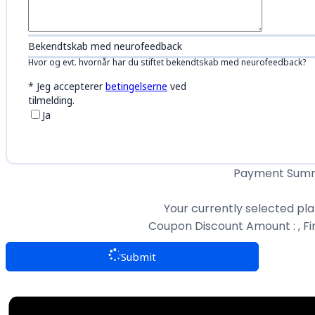
Bekendtskab med neurofeedback
Hvor og evt. hvornår har du stiftet bekendtskab med neurofeedback?
*
Jeg accepterer
betingelserne
ved
tilmelding.
Ja
Payment Sum
Your currently selected pla
Coupon Discount Amount :
, F
Submit