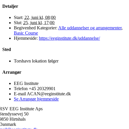
Detaljer
Start:
22. juni kl. 08:00
Slut:
25. juni kl. 17:00
Begivenhed Kategorier:
Alle uddannelser og arrangementer
,
Basic Course
Hjemmeside:
https://eeginstitute.dk/uddannelse/
Sted
Torshavn lokation følger
Arrangør
EEG Institute
Telefon
+45 20329901
E-mail
ACAN@eeginstitute.dk
Se Arrangør hjemmeside
RSV EEG Institute Aps
Stendyssevej 50
9850 Hirtshals
Danmark