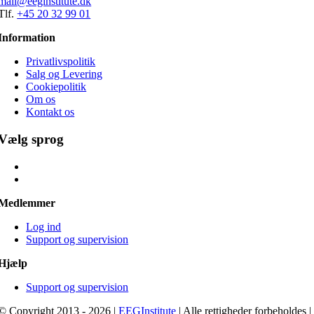
mail@eeginstitute.dk
Tlf.
+45 20 32 99 01
Information
Privatlivspolitik
Salg og Levering
Cookiepolitik
Om os
Kontakt os
Vælg sprog
Medlemmer
Log ind
Support og supervision
Hjælp
Support og supervision
© Copyright 2013 - 2026 |
EEGInstitute
| Alle rettigheder forbeholdes |