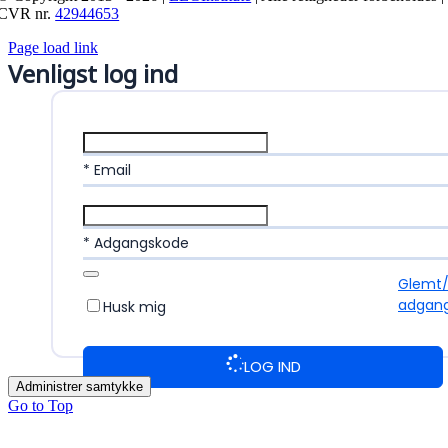
CVR nr.
42944653
Page load link
Venligst log ind
* Email
* Adgangskode
Glemt
adgan
Husk mig
LOG IND
Administrer samtykke
Go to Top