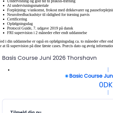
Undervisning og god tid til praksis-træning
Al undervisningsmateriale
Forplejning: v/ankomst, frokost med drikkevarer og pauseforplej
Neurofeedbackudstyr til rådighed for træning parvis
Certificering
Opfølgningsdag
Protocol Guide, 7. udgave 2019 på dansk
FRI supervision i 2 måneder efter endt uddannelse
ed i din uddannelse er også en opfølgningsdag ca. to måneder efter en
or at få supervision på dine første cases. Præcis dato og øvrig informat
Basis Course Juni 2026 Thorshavn
Basic Course Jun
0
DK
Tilmeld dig nu