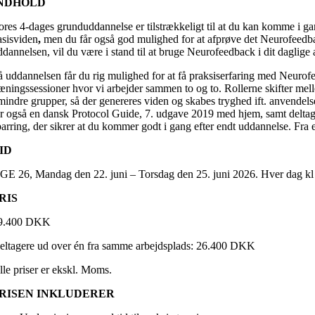
NDHOLD
ores 4-dages grunduddannelse er tilstrækkeligt til at du kan komme i 
asisviden
,
men du får også god mulighed for at afprøve det Neurofeedba
ddannelsen, vil du være i stand til at bruge Neurofeedback i dit daglige 
å uddannelsen får du rig mulighed for at få praksiserfaring med Neurof
ræningssessioner hvor vi arbejder sammen to og to. Rollerne skifter mel
 mindre grupper, så der genereres viden og skabes tryghed ift. anvendel
år også en dansk Protocol Guide, 7. udgave 2019 med hjem, samt deltag
parring, der sikrer at du kommer godt i gang efter endt uddannelse. Fra
ID
GE 26, Mandag den 22. juni – Torsdag den 25. juni 2026. Hver dag kl 
RIS
9.400 DKK
eltagere ud over én fra samme arbejdsplads: 26.400 DKK
lle priser er ekskl. Moms.
RISEN INKLUDERER