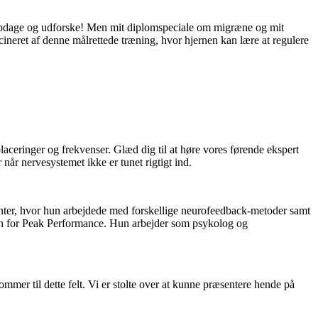
 at opdage og udforske! Men mit diplomspeciale om migræne og mit
cineret af denne målrettede træning, hvor hjernen kan lære at regulere
laceringer og frekvenser. Glæd dig til at høre vores førende ekspert
når nervesystemet ikke er tunet rigtigt ind.
Center, hvor hun arbejdede med forskellige neurofeedback-metoder samt
den for Peak Performance. Hun arbejder som psykolog og
mer til dette felt. Vi er stolte over at kunne præsentere hende på