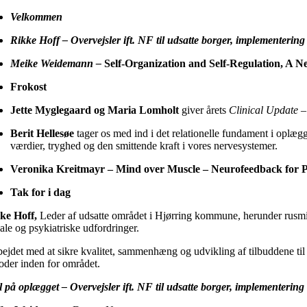
Velkommen
Rikke Hoff – Overvejsler ift. NF til udsatte borger, implementering 
Meike Weidemann –
Self-Organization and Self-Regulation, A 
Frokost
Jette Myglegaard og Maria Lomholt
giver årets
Clinical Update
– 
Berit Hellesøe
tager os med ind i det relationelle fundament i oplæg
værdier, tryghed og den smittende kraft i vores nervesystemer.
Veronika Kreitmayr – Mind over Muscle – Neurofeedback for P
Tak for i dag
ke Hoff,
Leder af udsatte området i Hjørring kommune, herunder rusmid
ale og psykiatriske udfordringer.
bejdet med at sikre kvalitet, sammenhæng og udvikling af tilbuddene til
oder inden for området.
el på oplægget – Overvejsler ift. NF til udsatte borger, implementering