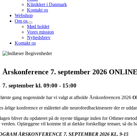
Klinikker i Danmark
Kontakt os
Webshop
Om os
Mød holdet
Vores mission
Nyhedsbrev
Kontakt os
Årskonference 7. september 2026 ONLIN
7. september kl. 09:00
-
15:00
 første gang nogensinde har vi valgt at afholde Årskonferencen 2026
O
es årlige konference er målrettet alle neurofeedbacktrænere der er udda
dagen bliver du opdateret på de nyeste tilgange inden for Othmer-metode
e verden. Oplæggene vil komme til at dække forskellige temaer, så du bå
OGRAM ÅRSKONFERENCE 7. SEPTEMBER 2026 KL. 9-15