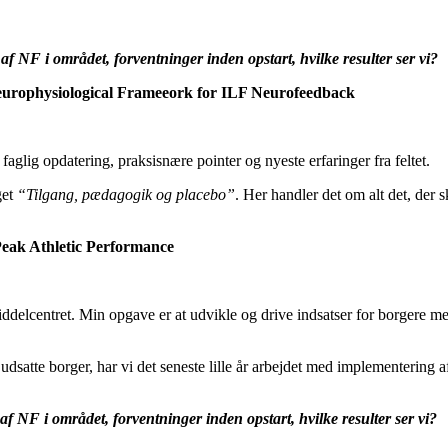
af NF i området, forventninger inden opstart, hvilke resulter ser vi?
Neurophysiological Frameeork for ILF Neurofeedback
faglig opdatering, praksisnære pointer og nyeste erfaringer fra feltet.
get
“Tilgang, pædagogik og placebo”
. Her handler det om alt det, der s
eak Athletic Performance
delcentret. Min opgave er at udvikle og drive indsatser for borgere m
 udsatte borger, har vi det seneste lille år arbejdet med implementerin
 af NF i området, forventninger inden opstart, hvilke resulter ser vi?