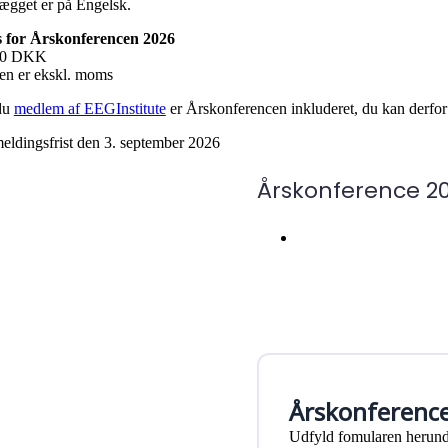
ægget er på Engelsk.
s for Årskonferencen 2026
50 DKK
sen er ekskl. moms
du
medlem af EEGInstitute
er Årskonferencen inkluderet, du kan derfor f
meldingsfrist den 3. september 2026
Årskonference 2
Årskonferenc
Udfyld fomularen herunde