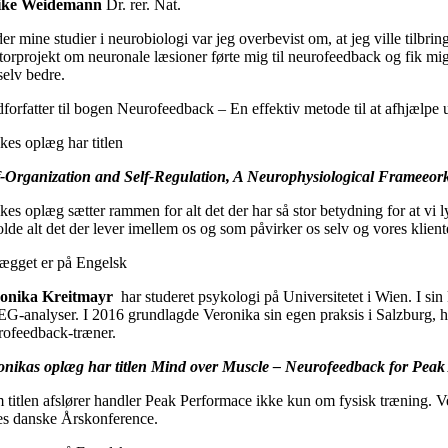
ike Weidemann
Dr. rer. Nat.
er mine studier i neurobiologi var jeg overbevist om, at jeg ville tilb
orprojekt om neuronale læsioner førte mig til neurofeedback og fik mig t
selv bedre.
forfatter til bogen Neurofeedback – En effektiv metode til at afhjælpe u
kes oplæg har titlen
f-Organization and Self-Regulation, A Neurophysiological Frameeo
es oplæg sætter rammen for alt det der har så stor betydning for at vi 
lde alt det der lever imellem os og som påvirker os selv og vores klient
ægget er på Engelsk
onika Kreitmayr
har studeret psykologi på Universitetet i Wien. I si
G-analyser. I 2016 grundlagde Veronika sin egen praksis i Salzburg, h
rofeedback-træner.
onikas oplæg har titlen Mind over Muscle – Neurofeedback for Peak
 titlen afslører handler Peak Performace ikke kun om fysisk træning. Ve
es danske Årskonference.