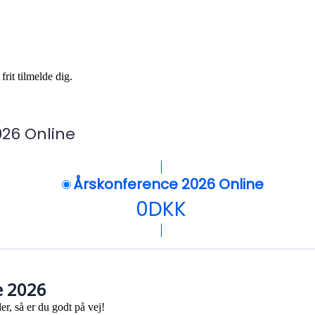
rit tilmelde dig.
026 Online
Årskonference 2026 Online
0
DKK
e 2026
r, så er du godt på vej!