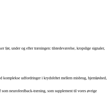
ker før, under og efter træningen: tilstedeværelse, kropslige signaler,
ed komplekse udfordringer i krydsfeltet mellem misbrug, hjemløshed,
g af som neurofeedback-træning, som supplement til vores øvrige