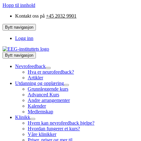
Hopp til innhold
Kontakt oss på
+45 2032 9901
Bytt navigasjon
Logg inn
Bytt navigasjon
Nevrofeedback
Hva er neurofeedback?
Artikler
Utdanning og opplæring
Grunnleggende kurs
Advanced Kurs
Andre arrangementer
Kalender
Medlemskap
Klinikk
Hvem kan nevrofeedback hjelpe?
Hvordan fungerer et kurs?
Våre klinikker
Priser, priser og mer til