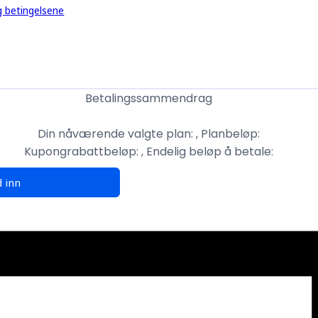
g betingelsene
Betalingssammendrag
Din nåværende valgte plan:
, Planbeløp:
Kupongrabattbeløp:
, Endelig beløp å betale:
 inn