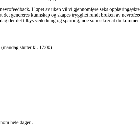
ed nevrofeedback. I løpet av uken vil vi gjennomføre seks opplæringsøkt
ik at det genereres kunnskap og skapes trygghet rundt bruken av nevrofe
ag der det tilbys veiledning og sparring, noe som sikrer at du kommer g
(mandag slutter kl. 17:00)
nnom hele dagen.