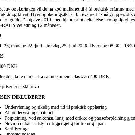
øpet av opplæringen vil du ha god mulighet til å få praktisk erfaring m
ruktør og klient. Hver opplæringsøkt vil bli evaluert i små grupper, sl
okollguide, 7. utgave 2019, med hjem, samt deltakelse i en oppfølgingsd
GRATIS veiledning i 2 måneder.
D
 26, mandag 22. juni – torsdag 25. juni 2026. Hver dag 08:30 – 16:30 
IS
.400 DKK
re deltakere enn en fra samme arbeidsplass: 26 400 DKK.
 priser er ekskl. mva.
ISEN INKLUDERER
Undervisning og rikelig med tid til praktisk opplæring
Alt undervisningsmateriell
Forpleining: ved ankomst, lunsj med drikke og pauseforpleining gje
Nevrofeedback-utstyr er tilgjengelig for trening i par.
Sertifisering
Oppfølgingsdag