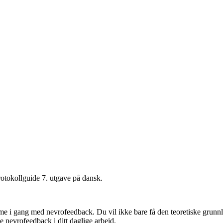
otokollguide 7. utgave på dansk.
mme i gang med nevrofeedback. Du vil ikke bare få den teoretiske gru
e nevrofeedback i ditt daglige arbeid.