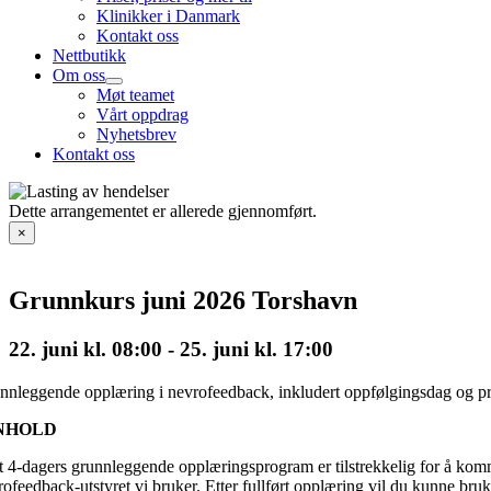
Klinikker i Danmark
Kontakt oss
Nettbutikk
Om oss
Møt teamet
Vårt oppdrag
Nyhetsbrev
Kontakt oss
Dette arrangementet er allerede gjennomført.
×
Grunnkurs juni 2026 Torshavn
22. juni kl. 08:00
-
25. juni kl. 17:00
nnleggende opplæring i nevrofeedback, inkludert oppfølgingsdag og pr
NHOLD
t 4-dagers grunnleggende opplæringsprogram er tilstrekkelig for å ko
ofeedback-utstyret vi bruker. Etter fullført opplæring vil du kunne bruk