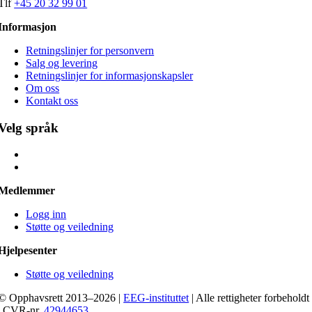
Tlf
+45 20 32 99 01
Informasjon
Retningslinjer for personvern
Salg og levering
Retningslinjer for informasjonskapsler
Om oss
Kontakt oss
Velg språk
Medlemmer
Logg inn
Støtte og veiledning
Hjelpesenter
Støtte og veiledning
© Opphavsrett 2013–2026 |
EEG-instituttet
| Alle rettigheter forbeholdt
| CVR-nr.
42944653