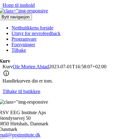
Hopp til innhold
Bytt navigasjon
Nettbutikkens forside
Utstyr for nevrofeedback
Programvare
Forsyninger
Tilbake
Kurv
Kurv
Ole Morten Alstad
2023-07-01T16:58:07+02:00
Handlekurven din er tom.
Tilbake til butikken
RSV EEG Institute Aps
Stendyssevej 50
9850 Hirtshals, Danmark
Danmark
mail@eeginstitute.dk