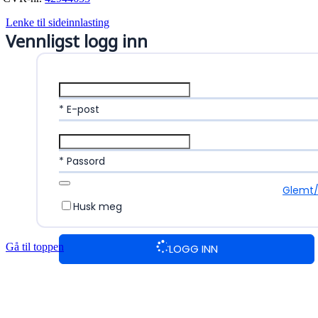
Lenke til sideinnlasting
Vennligst logg inn
* E-post
* Passord
Glemt/
Husk meg
Gå til toppen
LOGG INN