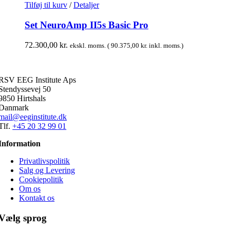
Tilføj til kurv
/
Detaljer
Set NeuroAmp II5s Basic Pro
72.300,00
kr.
ekskl. moms. (
90.375,00
kr.
inkl. moms.)
RSV EEG Institute Aps
Stendyssevej 50
9850 Hirtshals
Danmark
mail@eeginstitute.dk
Tlf.
+45 20 32 99 01
Information
Privatlivspolitik
Salg og Levering
Cookiepolitik
Om os
Kontakt os
Vælg sprog