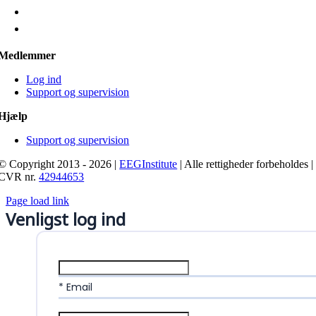
Medlemmer
Log ind
Support og supervision
Hjælp
Support og supervision
© Copyright 2013 - 2026 |
EEGInstitute
| Alle rettigheder forbeholdes |
CVR nr.
42944653
Page load link
Venligst log ind
* Email