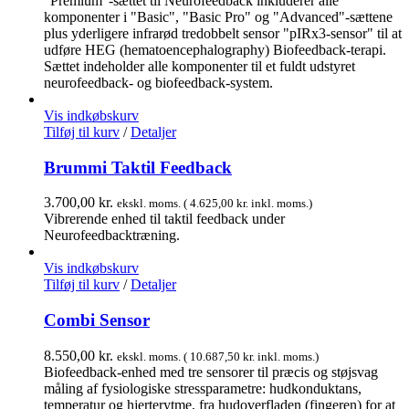
"Premium"-sættet til Neurofeedback inkluderer alle
komponenter i "Basic", "Basic Pro" og "Advanced"-sættene
plus yderligere infrarød tredobbelt sensor "pIRx3-sensor" til at
udføre HEG (hematoencephalography) Biofeedback-terapi.
Sættet indeholder alle komponenter til et fuldt udstyret
neurofeedback- og biofeedback-system.
Vis indkøbskurv
Tilføj til kurv
/
Detaljer
Brummi Taktil Feedback
3.700,00
kr.
ekskl. moms. (
4.625,00
kr.
inkl. moms.)
Vibrerende enhed til taktil feedback under
Neurofeedbacktræning.
Vis indkøbskurv
Tilføj til kurv
/
Detaljer
Combi Sensor
8.550,00
kr.
ekskl. moms. (
10.687,50
kr.
inkl. moms.)
Biofeedback-enhed med tre sensorer til præcis og støjsvag
måling af fysiologiske stressparametre: hudkonduktans,
temperatur og hjerterytme, fra hudoverfladen (fingeren) for at