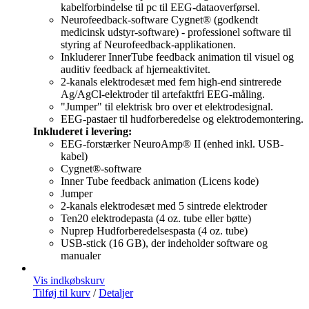
kabelforbindelse til pc til EEG-dataoverførsel.
Neurofeedback-software Cygnet® (godkendt
medicinsk udstyr-software) - professionel software til
styring af Neurofeedback-applikationen.
Inkluderer InnerTube feedback animation til visuel og
auditiv feedback af hjerneaktivitet.
2-kanals elektrodesæt med fem high-end sintrerede
Ag/AgCl-elektroder til artefaktfri EEG-måling.
"Jumper" til elektrisk bro over et elektrodesignal.
EEG-pastaer til hudforberedelse og elektrodemontering.
Inkluderet i levering:
EEG-forstærker NeuroAmp® II (enhed inkl. USB-
kabel)
Cygnet®-software
Inner Tube feedback animation (Licens kode)
Jumper
2-kanals elektrodesæt med 5 sintrede elektroder
Ten20 elektrodepasta (4 oz. tube eller bøtte)
Nuprep Hudforberedelsespasta (4 oz. tube)
USB-stick (16 GB), der indeholder software og
manualer
Vis indkøbskurv
Tilføj til kurv
/
Detaljer