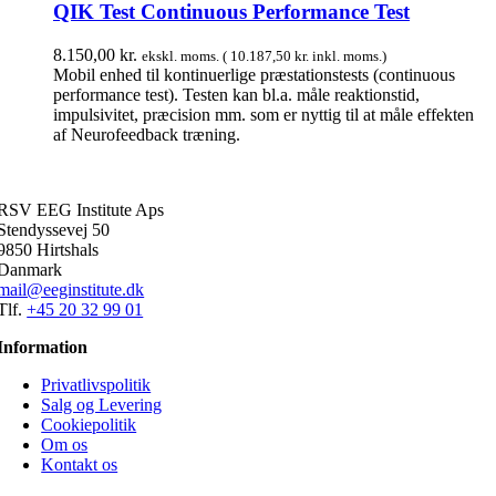
QIK Test Continuous Performance Test
8.150,00
kr.
ekskl. moms. (
10.187,50
kr.
inkl. moms.)
Mobil enhed til kontinuerlige præstationstests (continuous
performance test). Testen kan bl.a. måle reaktionstid,
impulsivitet, præcision mm. som er nyttig til at måle effekten
af Neurofeedback træning.
RSV EEG Institute Aps
Stendyssevej 50
9850 Hirtshals
Danmark
mail@eeginstitute.dk
Tlf.
+45 20 32 99 01
Information
Privatlivspolitik
Salg og Levering
Cookiepolitik
Om os
Kontakt os