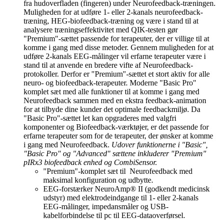
fra hudoverfladen (fingeren) under Neurofeedback-træningen.
Muligheden for at udføre 1- eller 2-kanals neurofeedback-
træning, HEG-biofeedback-træning og være i stand til at
analysere træningseffektivitet med QIK-testen gør
"Premium"-sættet passende for terapeuter, der er villige til at
komme i gang med disse metoder. Gennem muligheden for at
udføre 2-kanals EEG-målinger vil erfarne terapeuter være i
stand til at anvende en bredere vifte af Neurofeedback-
protokoller. Derfor er "Premium"-sættet et stort aktiv for alle
neuro- og biofeedback-terapeuter. Moderne "Basic Pro"
komplet sæt med alle funktioner til at komme i gang med
Neurofeedback sammen med en ekstra feedback-animation
for at tilbyde dine kunder det optimale feedbackmiljø. Da
"Basic Pro"-sættet let kan opgraderes med valgfri
komponenter og Biofeedback-værktøjer, er det passende for
erfarne terapeuter som for de terapeuter, der ønsker at komme
i gang med Neurofeedback.
Udover funktionerne i "Basic",
"Basic Pro" og "Advanced" sættene inkluderer "Premium"
pIRx3 biofeedback enhed og CombiSensor.
"Premium"-komplet sæt til Neurofeedback med
maksimal konfiguration og udbytte.
EEG-forstærker NeuroAmp® II (godkendt medicinsk
udstyr) med elektrodeindgange til 1- eller 2-kanals
EEG-målinger, impedansmåler og USB-
kabelforbindelse til pc til EEG-dataoverførsel.