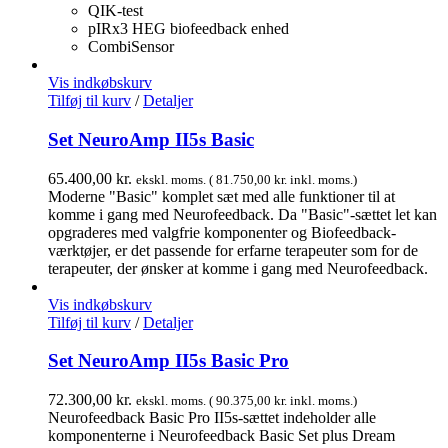
QIK-test
pIRx3 HEG biofeedback enhed
CombiSensor
Vis indkøbskurv
Tilføj til kurv
/
Detaljer
Set NeuroAmp II5s Basic
65.400,00
kr.
ekskl. moms. (
81.750,00
kr.
inkl. moms.)
Moderne "Basic" komplet sæt med alle funktioner til at
komme i gang med Neurofeedback. Da "Basic"-sættet let kan
opgraderes med valgfrie komponenter og Biofeedback-
værktøjer, er det passende for erfarne terapeuter som for de
terapeuter, der ønsker at komme i gang med Neurofeedback.
Vis indkøbskurv
Tilføj til kurv
/
Detaljer
Set NeuroAmp II5s Basic Pro
72.300,00
kr.
ekskl. moms. (
90.375,00
kr.
inkl. moms.)
Neurofeedback Basic Pro II5s-sættet indeholder alle
komponenterne i Neurofeedback Basic Set plus Dream