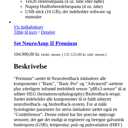
Ten20 elektrodepasta (4 oz. tube eller bøtte)
Nuprep Hudforberedelsespasta (4 oz. tube)
USB-stick (16 GB), der indeholder software og
manualer
Vis indkøbskurv
Tilføj til kurv
/
Detaljer
Set NeuroAmp II Premium
104.900,00
kr.
ekskl. moms. (
131.125,00
kr.
inkl. moms.)
Beskrivelse
"Premium"-sættet til Neurofeedback inkluderer alle
komponenter i "Basic", "Basic Pro" og "Advanced"-sættene
plus yderligere infrarød tredobbelt sensor "pIRx3-sensor" til at
udføre HEG (hematoencephalography) Biofeedback-terapi.
Sættet indeholder alle komponenter til et fuldt udstyret
neurofeedback- og biofeedback-system. For at måle
fysiologiske parametre for stress inkluderer sættet også en
"CombiSensor". Denne enhed har fire præcise støjsvage
sensorer, der gør det muligt at registrere og beregne galvanisk
hudrespons (GSR), temperatur, puls og pulsvariation (HRV)