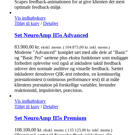
Scapes feedback-animationen for at give klienten det mest
optimale feedback-miljø.
Vis indkøbskurv
Tilføj til kurv
/
Detaljer
Set NeuroAmp II5s Advanced
83.900,00
kr.
ekskl. moms. (
104.875,00
kr.
inkl. moms.)
Moderne "Advanced" komplet sæt med alle dele af "Basic"
og "Basic Pro" sættene plus ekstra funktioner som muliggør
forbedret oplevelse ved også at inkludere taktil feedback
udover den normale auditive og visuelle feedback. Sættet
inkluderer derudover QIK-test enheden, en kontinuerlig
præstationstest (continuous performance test) til at måle
klientens præstation på forskellige variabler, herunder
reaktionstid, impulsivitet, præcision.
Vis indkøbskurv
Tilføj til kurv
/
Detaljer
Set NeuroAmp II5s Premium
108.100,00
kr.
ekskl. moms. (
135.125,00
kr.
inkl. moms.)