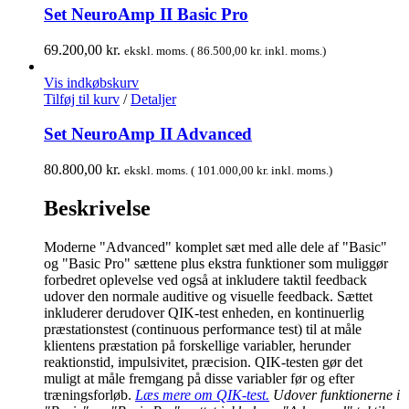
Set NeuroAmp II Basic Pro
69.200,00
kr.
ekskl. moms. (
86.500,00
kr.
inkl. moms.)
Vis indkøbskurv
Tilføj til kurv
/
Detaljer
Set NeuroAmp II Advanced
80.800,00
kr.
ekskl. moms. (
101.000,00
kr.
inkl. moms.)
Beskrivelse
Moderne "Advanced" komplet sæt med alle dele af "Basic"
og "Basic Pro" sættene plus ekstra funktioner som muliggør
forbedret oplevelse ved også at inkludere taktil feedback
udover den normale auditive og visuelle feedback. Sættet
inkluderer derudover QIK-test enheden, en kontinuerlig
præstationstest (continuous performance test) til at måle
klientens præstation på forskellige variabler, herunder
reaktionstid, impulsivitet, præcision. QIK-testen gør det
muligt at måle fremgang på disse variabler før og efter
træningsforløb.
Læs mere om QIK-test.
Udover funktionerne i