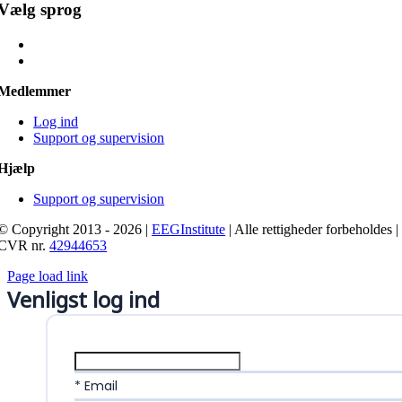
Vælg sprog
Medlemmer
Log ind
Support og supervision
Hjælp
Support og supervision
© Copyright 2013 - 2026 |
EEGInstitute
| Alle rettigheder forbeholdes |
CVR nr.
42944653
Page load link
Venligst log ind
* Email