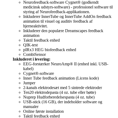
Neurofeedback-software Cygnet® (godkendt
medicinsk udstyrs-software) - professionel software til
styring af Neurofeedback-applikationen.
Inkluderer InnerTube og InnerTube AddOn feedback
animation til visuel og auditiv feedback af
hjerneaktivitet.
Inkluderer den populære Dreamscapes feedback
animation
Taktil feedback enhed
QIK-test
pIRx3 HEG biofeedback enhed
CombiSensor
Inkluderet i levering:
EEG-forstærker NeuroAmp® II (enhed inkl. USB-
kabel)
Cygnet®-software
Inner Tube feedback animation (Licens kode)
Jumper
2-kanals elektrodesæt med 5 sintrede elektroder
Ten20 elektrodepasta (4 oz. tube eller bøtte)
Nuprep Hudforberedelsespasta (4 oz. tube)
USB-stick (16 GB), der indeholder software og
manualer
Online første installation
Taktil feedback enhed