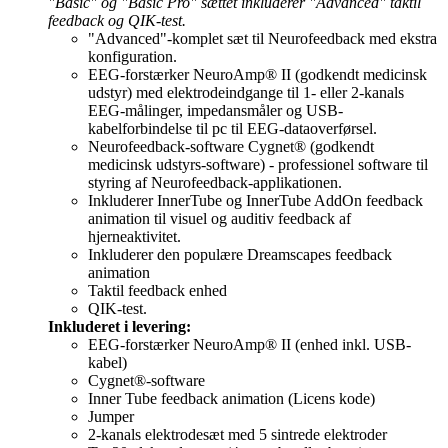
"Basic" og "Basic Pro" sættet inkluderer "Advanced" taktil
feedback og QIK-test.
"Advanced"-komplet sæt til Neurofeedback med ekstra
konfiguration.
EEG-forstærker NeuroAmp® II (godkendt medicinsk
udstyr) med elektrodeindgange til 1- eller 2-kanals
EEG-målinger, impedansmåler og USB-
kabelforbindelse til pc til EEG-dataoverførsel.
Neurofeedback-software Cygnet® (godkendt
medicinsk udstyrs-software) - professionel software til
styring af Neurofeedback-applikationen.
Inkluderer InnerTube og InnerTube AddOn feedback
animation til visuel og auditiv feedback af
hjerneaktivitet.
Inkluderer den populære Dreamscapes feedback
animation
Taktil feedback enhed
QIK-test.
Inkluderet i levering:
EEG-forstærker NeuroAmp® II (enhed inkl. USB-
kabel)
Cygnet®-software
Inner Tube feedback animation (Licens kode)
Jumper
2-kanals elektrodesæt med 5 sintrede elektroder