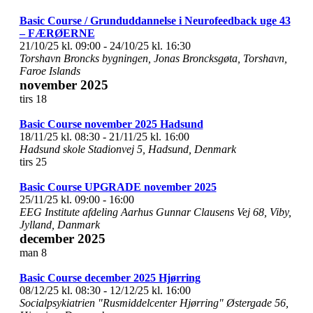
Basic Course / Grunduddannelse i Neurofeedback uge 43
– FÆRØERNE
21/10/25 kl. 09:00
-
24/10/25 kl. 16:30
Torshavn
Broncks bygningen, Jonas Broncksgøta, Torshavn,
Faroe Islands
november 2025
tirs
18
Basic Course november 2025 Hadsund
18/11/25 kl. 08:30
-
21/11/25 kl. 16:00
Hadsund skole
Stadionvej 5, Hadsund, Denmark
tirs
25
Basic Course UPGRADE november 2025
25/11/25 kl. 09:00
-
16:00
EEG Institute afdeling Aarhus
Gunnar Clausens Vej 68, Viby,
Jylland, Danmark
december 2025
man
8
Basic Course december 2025 Hjørring
08/12/25 kl. 08:30
-
12/12/25 kl. 16:00
Socialpsykiatrien "Rusmiddelcenter Hjørring"
Østergade 56,