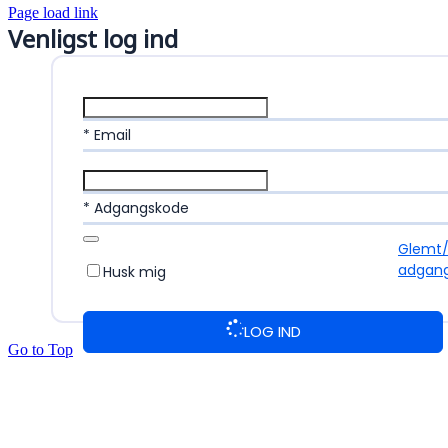
Page load link
Venligst log ind
* Email
* Adgangskode
Glemt
adgan
Husk mig
LOG IND
Go to Top