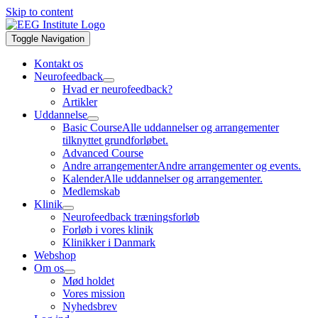
Skip to content
Toggle Navigation
Kontakt os
Neurofeedback
Hvad er neurofeedback?
Artikler
Uddannelse
Basic Course
Alle uddannelser og arrangementer
tilknyttet grundforløbet.
Advanced Course
Andre arrangementer
Andre arrangementer og events.
Kalender
Alle uddannelser og arrangementer.
Medlemskab
Klinik
Neurofeedback træningsforløb
Forløb i vores klinik
Klinikker i Danmark
Webshop
Om os
Mød holdet
Vores mission
Nyhedsbrev