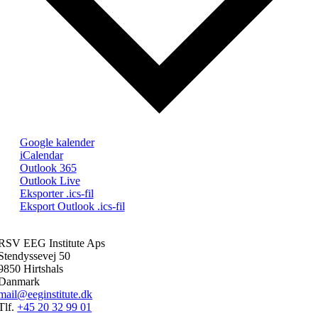
Google kalender
iCalendar
Outlook 365
Outlook Live
Eksporter .ics-fil
Eksport Outlook .ics-fil
RSV EEG Institute Aps
Stendyssevej 50
9850 Hirtshals
Danmark
mail@eeginstitute.dk
Tlf.
+45 20 32 99 01