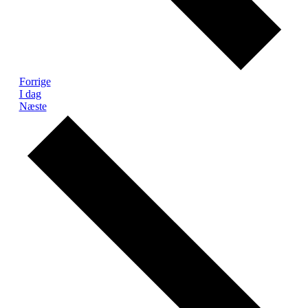
Begivenheder
Forrige
I dag
Begivenheder
Næste