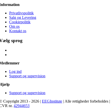
Information
Privatlivspolitik
Salg og Levering
Cookiepolitik
Om os
Kontakt os
Vælg sprog
Medlemmer
Log ind
Support og supervision
Hjælp
Support og supervision
© Copyright 2013 - 2026 |
EEGInstitute
| Alle rettigheder forbeholdes |
CVR nr.
42944653