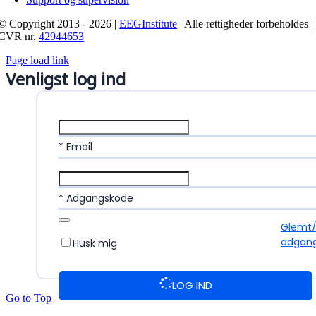
© Copyright 2013 - 2026 |
EEGInstitute
| Alle rettigheder forbeholdes |
CVR nr.
42944653
Page load link
Venligst log ind
* Email
* Adgangskode
Glemt
adgan
Husk mig
LOG IND
Go to Top