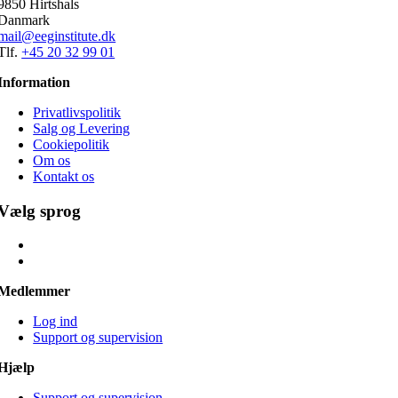
9850 Hirtshals
Danmark
mail@eeginstitute.dk
Tlf.
+45 20 32 99 01
Information
Privatlivspolitik
Salg og Levering
Cookiepolitik
Om os
Kontakt os
Vælg sprog
Medlemmer
Log ind
Support og supervision
Hjælp
Support og supervision