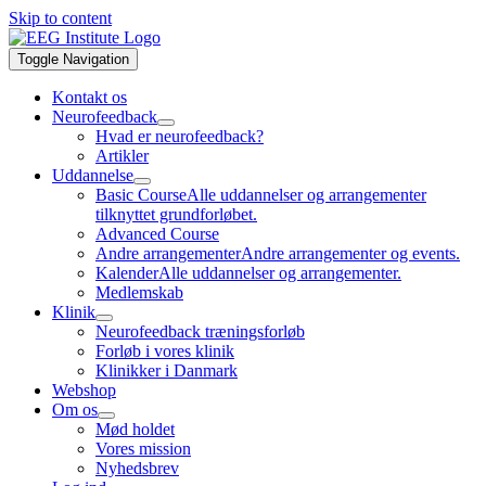
Skip to content
Toggle Navigation
Kontakt os
Neurofeedback
Hvad er neurofeedback?
Artikler
Uddannelse
Basic Course
Alle uddannelser og arrangementer
tilknyttet grundforløbet.
Advanced Course
Andre arrangementer
Andre arrangementer og events.
Kalender
Alle uddannelser og arrangementer.
Medlemskab
Klinik
Neurofeedback træningsforløb
Forløb i vores klinik
Klinikker i Danmark
Webshop
Om os
Mød holdet
Vores mission
Nyhedsbrev